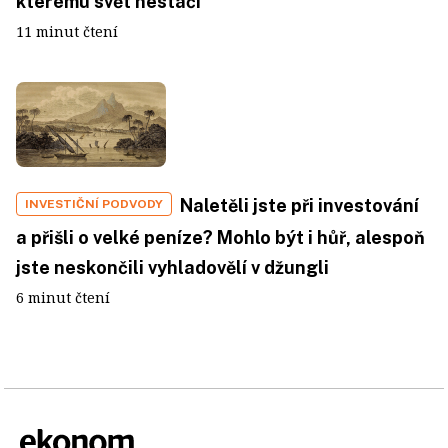
kterému svět nestačí
11 minut čtení
Naletěli jste při investování
INVESTIČNÍ PODVODY
a přišli o velké peníze? Mohlo být i hůř, alespoň
jste neskončili vyhladovělí v džungli
6 minut čtení