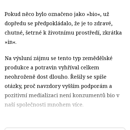
Pokud něco bylo označeno jako »bio«, už
dopředu se předpokládalo, že je to zdravé,
chutné, šetrné k životnímu prostředí, zkrátka
»in«.
Na výsluní zájmu se tento typ zemědělské
produkce a potravin vyhříval celkem
neohroženě dost dlouho. Řešily se spíše
otázky, proč navzdory vyšším podporám a
pozitivní medializaci není konzumentů bio v
naší společnosti mnohem více.