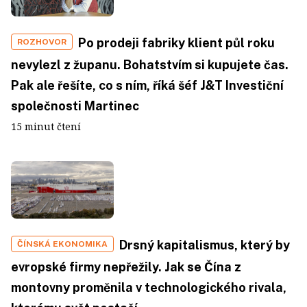
Po prodeji fabriky klient půl roku
ROZHOVOR
nevylezl z županu. Bohatstvím si kupujete čas.
Pak ale řešíte, co s ním, říká šéf J&T Investiční
společnosti Martinec
15 minut čtení
Drsný kapitalismus, který by
ČÍNSKÁ EKONOMIKA
evropské firmy nepřežily. Jak se Čína z
montovny proměnila v technologického rivala,