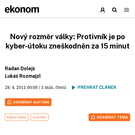
Nový rozměr války: Protivník je po
kyber-útoku zneškodněn za 15 minut
Radan Dolejš
Lukáš Rozmajzl
28. 4. 2011
00:00
/ 3 min. čtení
PŘEHRÁT ČLÁNEK
ODEBÍRAT AUTORA
kyberválka
počítač
ODEBÍRAT TÉMA