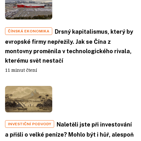
Drsný kapitalismus, který by
ČÍNSKÁ EKONOMIKA
evropské firmy nepřežily. Jak se Čína z
montovny proměnila v technologického rivala,
kterému svět nestačí
11 minut čtení
Naletěli jste při investování
INVESTIČNÍ PODVODY
a přišli o velké peníze? Mohlo být i hůř, alespoň