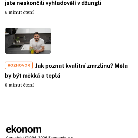
jste neskončili vyhladovělí v džungli
6 minut čtení
Jak poznat kvalitní zmrzlinu? Měla
ROZHOVOR
by být měkká a teplá
8 minut čtení
Copyright
©1996-2026
Economia, a.s.