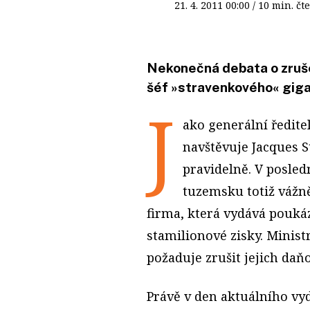
21. 4. 2011
00:00
/ 10 min. 
Nekonečná debata o zruše
šéf »stravenkového« gig
J
ako generální ředit
navštěvuje Jacques S
pravidelně. V posled
tuzemsku totiž vážně
firma, která vydává poukáz
stamilionové zisky. Minist
požaduje zrušit jejich daň
Právě v den aktuálního vy