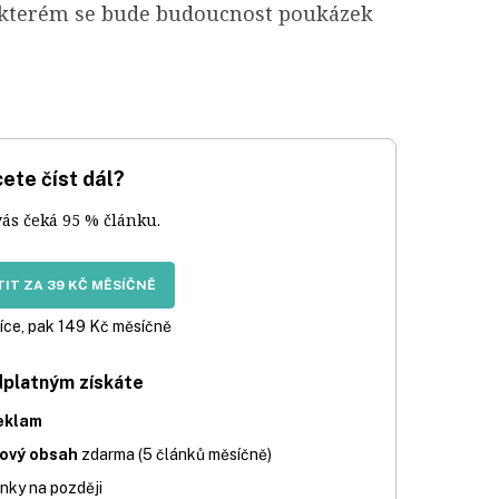
na kterém se bude budoucnost poukázek
ete číst dál?
vás čeká 95 % článku.
IT ZA 39 KČ MĚSÍČNĚ
íce, pak 149 Kč měsíčně
dplatným získáte
eklam
iový obsah
zdarma (5 článků měsíčně)
nky na později