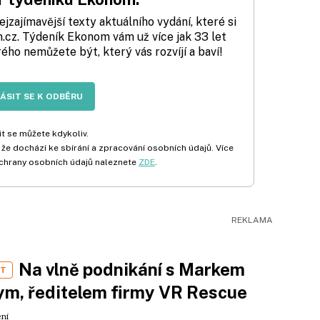
zajímavější texty aktuálního vydání, které si
cz. Týdeník Ekonom vám už více jak 33 let
rého nemůžete být, který vás rozvíjí a baví!
LÁSIT SE K ODBĚRU
t se můžete kdykoliv.
 že dochází ke sbírání a zpracování osobních údajů. Více
chrany osobních údajů naleznete
ZDE
.
Na vlně podnikání s Markem
ST
m, ředitelem firmy VR Rescue
ení