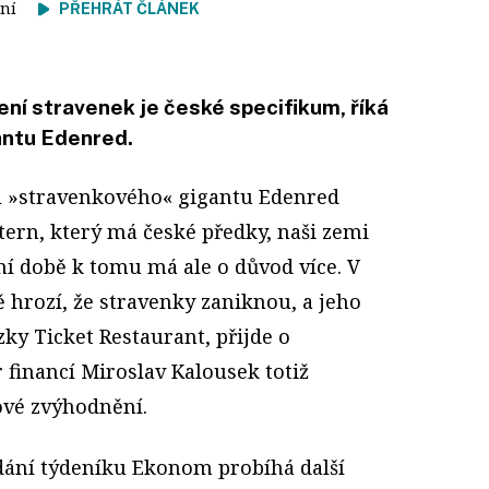
čtení
PŘEHRÁT ČLÁNEK
ní stravenek je české specifikum, říká
antu Edenred.
el »stravenkového« gigantu Edenred
tern, který má české předky, naši zemi
ní době k tomu má ale o důvod více. V
 hrozí, že stravenky zaniknou, a jeho
ky Ticket Restaurant, přijde o
r financí Miroslav Kalousek totiž
ové zvýhodnění.
dání týdeníku Ekonom probíhá další