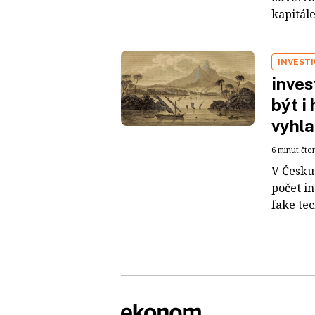
kapitál
INVEST
inves
být i
vyhla
6 minut čte
V Česku 
počet i
fake tec