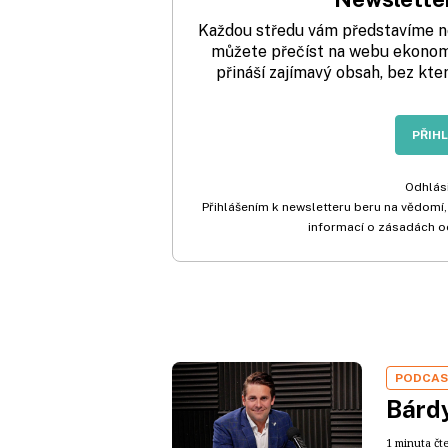
Každou středu vám představíme nej
můžete přečíst na webu ekonom.
přináší zajímavý obsah, bez kte
PŘIH
Odhlási
Přihlášením k newsletteru beru na vědomí,
informací o zásadách o
PODCA
Bárdy
1 minuta čt