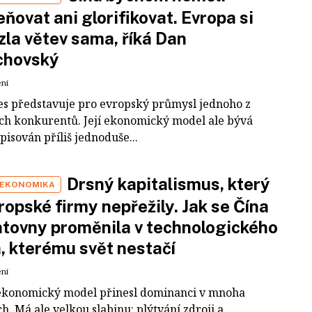
ňovat ani glorifikovat. Evropa si
zla větev sama, říká Dan
chovský
ení
es představuje pro evropský průmysl jednoho z
ích konkurentů. Její ekonomický model ale bývá
pisován příliš jednoduše...
Drsný kapitalismus, který
 EKONOMIKA
ropské firmy nepřežily. Jak se Čína
tovny proměnila v technologického
a, kterému svět nestačí
ení
ekonomický model přinesl dominanci v mnoha
h. Má ale velkou slabinu: plýtvání zdroji a