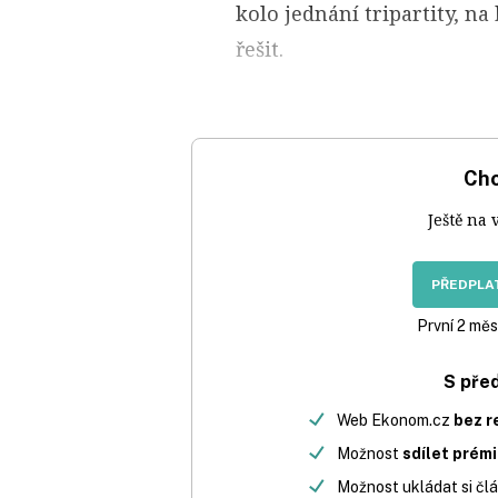
kolo jednání tripartity, 
řešit.
Chc
Ještě na 
PŘEDPLAT
První 2 měs
S pře
Web Ekonom.cz
bez r
Možnost
sdílet prém
Možnost ukládat si člá