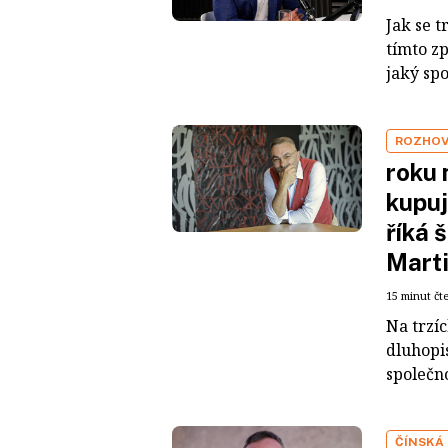
Jak se t
tímto z
jaký sp
ROZHO
roku 
kupuj
říká 
Mart
15 minut čt
Na trzí
dluhopis
společno
ČÍNSKÁ