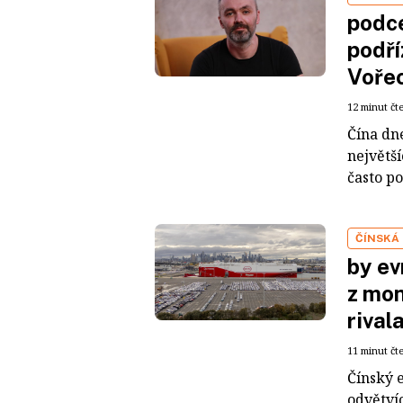
podce
podří
Voře
12 minut čt
Čína dn
největš
často po
ČÍNSKÁ
by ev
z mon
rival
11 minut čt
Čínský 
odvětvíc