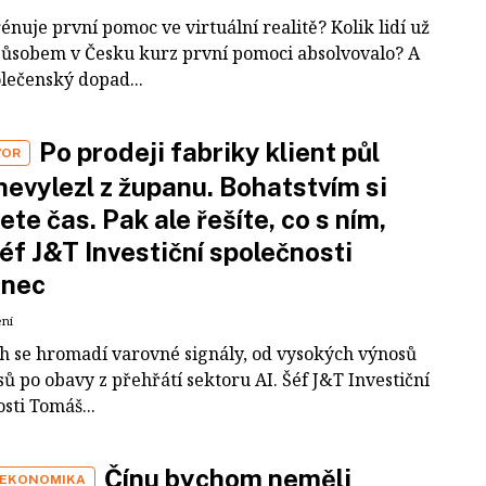
rénuje první pomoc ve virtuální realitě? Kolik lidí už
působem v Česku kurz první pomoci absolvovalo? A
olečenský dopad...
Po prodeji fabriky klient půl
VOR
nevylezl z županu. Bohatstvím si
ete čas. Pak ale řešíte, co s ním,
šéf J&T Investiční společnosti
inec
ení
ch se hromadí varovné signály, od vysokých výnosů
ů po obavy z přehřátí sektoru AI. Šéf J&T Investiční
sti Tomáš...
Čínu bychom neměli
 EKONOMIKA