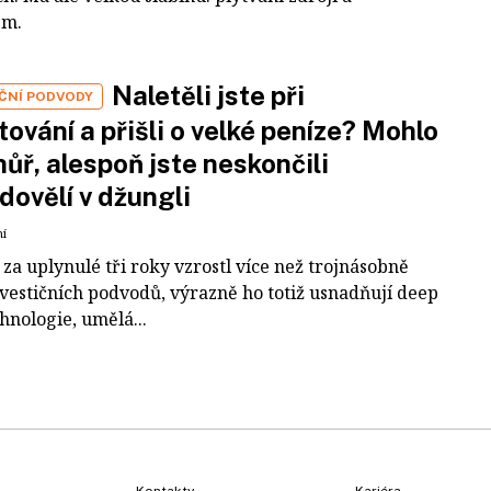
em.
Naletěli jste při
IČNÍ PODVODY
tování a přišli o velké peníze? Mohlo
 hůř, alespoň jste neskončili
dovělí v džungli
ní
za uplynulé tři roky vzrostl více než trojnásobně
nvestičních podvodů, výrazně ho totiž usnadňují deep
hnologie, umělá...