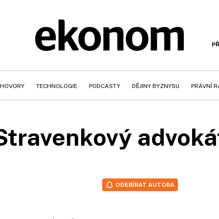
PŘ
HOVORY
TECHNOLOGIE
PODCASTY
DĚJINY BYZNYSU
PRÁVNÍ 
Stravenkový advoká
ODEBÍRAT AUTORA