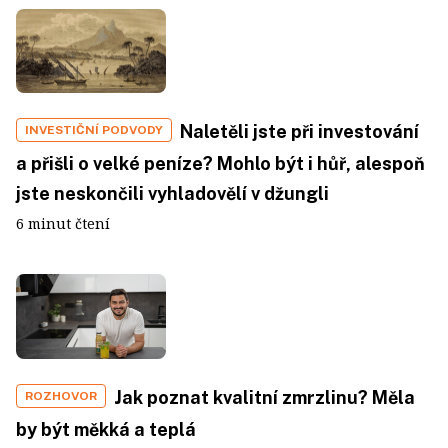
Naletěli jste při investování
INVESTIČNÍ PODVODY
a přišli o velké peníze? Mohlo být i hůř, alespoň
jste neskončili vyhladovělí v džungli
6 minut čtení
Jak poznat kvalitní zmrzlinu? Měla
ROZHOVOR
by být měkká a teplá