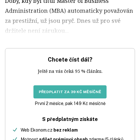
Doby, kdy byl titul Master of Business
Administration (MBA) automaticky považován
za prestižní, už jsou pryč. Dnes už pro své
držitele není zárukou...
Chcete číst dál?
Ještě na vás čeká 95 % článku.
PŘEDPLATIT ZA 39 KČ MĚSÍČNĚ
První 2 měsíce, pak 149 Kč měsíčně
S předplatným získáte
Web Ekonom.cz
bez reklam
Možnost
sdílet prémiový obsah
zdarma (5 článků