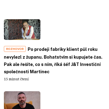
Po prodeji fabriky klient půl roku
ROZHOVOR
nevylezl z županu. Bohatstvím si kupujete čas.
Pak ale řešíte, co s ním, říká šéf J&T Investiční
společnosti Martinec
15 minut čtení