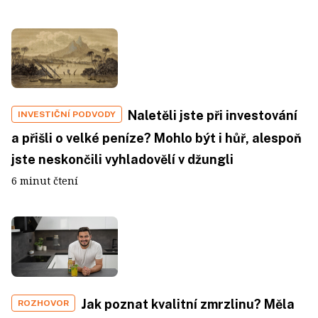
Naletěli jste při investování
INVESTIČNÍ PODVODY
a přišli o velké peníze? Mohlo být i hůř, alespoň
jste neskončili vyhladovělí v džungli
6 minut čtení
Jak poznat kvalitní zmrzlinu? Měla
ROZHOVOR