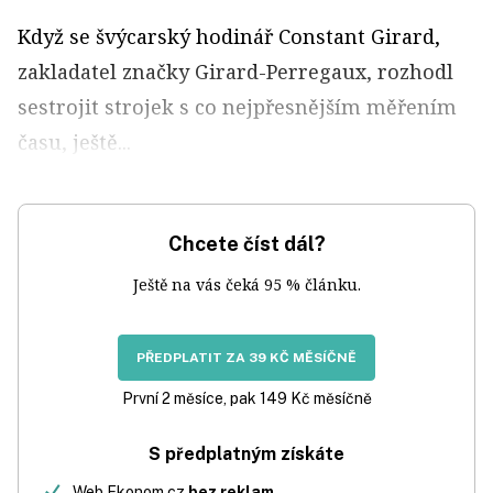
Když se švýcarský hodinář Constant Girard,
zakladatel značky Girard-Perregaux, rozhodl
sestrojit strojek s co nejpřesnějším měřením
času, ještě...
Chcete číst dál?
Ještě na vás čeká 95 % článku.
PŘEDPLATIT ZA 39 KČ MĚSÍČNĚ
První 2 měsíce, pak 149 Kč měsíčně
S předplatným získáte
Web Ekonom.cz
bez reklam