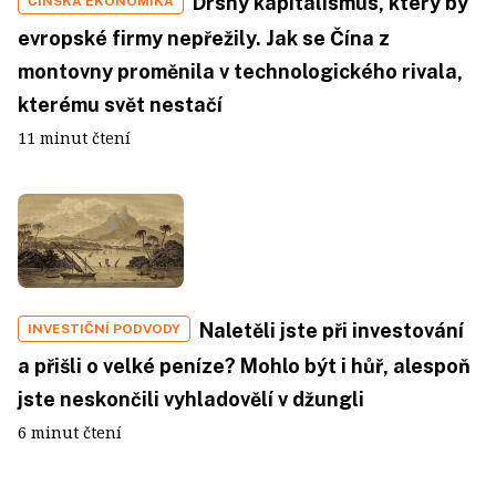
Drsný kapitalismus, který by
ČÍNSKÁ EKONOMIKA
evropské firmy nepřežily. Jak se Čína z
montovny proměnila v technologického rivala,
kterému svět nestačí
11 minut čtení
Naletěli jste při investování
INVESTIČNÍ PODVODY
a přišli o velké peníze? Mohlo být i hůř, alespoň
jste neskončili vyhladovělí v džungli
6 minut čtení