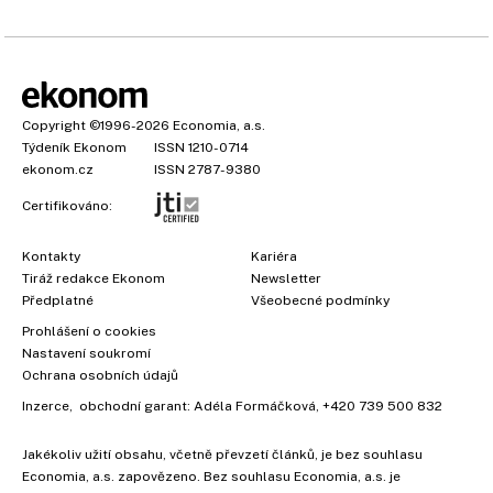
Copyright
©1996-2026
Economia, a.s.
Týdeník Ekonom
ISSN 1210-0714
ekonom.cz
ISSN 2787-9380
Certifikováno:
Kontakty
Kariéra
Tiráž redakce Ekonom
Newsletter
Předplatné
Všeobecné podmínky
Prohlášení o cookies
Nastavení soukromí
Ochrana osobních údajů
Inzerce
, obchodní garant:
Adéla Formáčková
,
+420 739 500 832
Jakékoliv užití obsahu, včetně převzetí článků, je bez souhlasu
Economia, a.s. zapovězeno. Bez souhlasu Economia, a.s. je