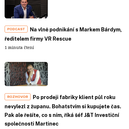
Na vlně podnikání s Markem Bárdym,
PODCAST
ředitelem firmy VR Rescue
1 minuta čtení
Po prodeji fabriky klient půl roku
ROZHOVOR
nevylezl z županu. Bohatstvím si kupujete čas.
Pak ale řešíte, co s ním, říká šéf J&T Investiční
společnosti Martinec