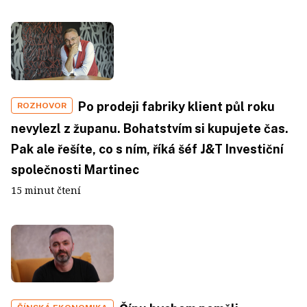
Po prodeji fabriky klient půl roku
ROZHOVOR
nevylezl z županu. Bohatstvím si kupujete čas.
Pak ale řešíte, co s ním, říká šéf J&T Investiční
společnosti Martinec
15 minut čtení