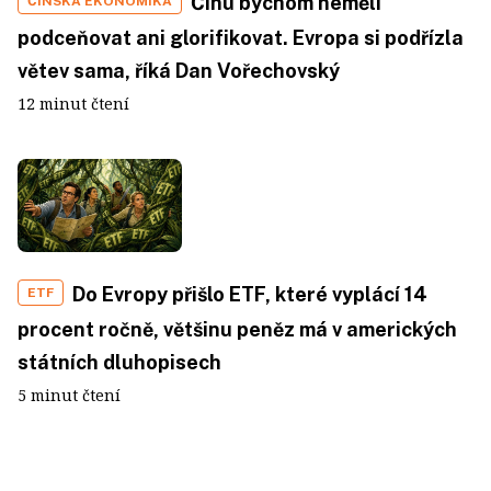
Čínu bychom neměli
ČÍNSKÁ EKONOMIKA
podceňovat ani glorifikovat. Evropa si podřízla
větev sama, říká Dan Vořechovský
12 minut čtení
Do Evropy přišlo ETF, které vyplácí 14
ETF
procent ročně, většinu peněz má v amerických
státních dluhopisech
5 minut čtení