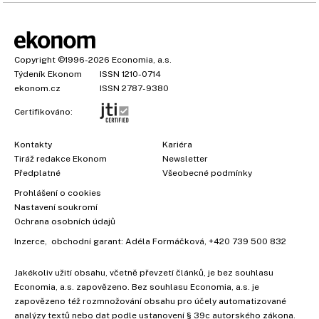
Copyright
©1996-2026
Economia, a.s.
Týdeník Ekonom
ISSN 1210-0714
ekonom.cz
ISSN 2787-9380
Certifikováno:
Kontakty
Kariéra
Tiráž redakce Ekonom
Newsletter
Předplatné
Všeobecné podmínky
Prohlášení o cookies
Nastavení soukromí
Ochrana osobních údajů
Inzerce
, obchodní garant:
Adéla Formáčková
,
+420 739 500 832
Jakékoliv užití obsahu, včetně převzetí článků, je bez souhlasu
Economia, a.s. zapovězeno. Bez souhlasu Economia, a.s. je
zapovězeno též rozmnožování obsahu pro účely automatizované
analýzy textů nebo dat podle ustanovení § 39c autorského zákona.