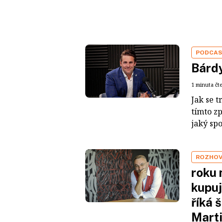
PODCA
Bárdy
1 minuta čt
Jak se t
tímto z
jaký sp
ROZHO
roku 
kupuj
říká 
Mart