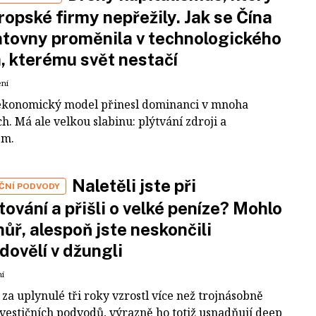
ropské firmy nepřežily. Jak se Čína
tovny proměnila v technologického
a, kterému svět nestačí
ení
ekonomický model přinesl dominanci v mnoha
h. Má ale velkou slabinu: plýtvání zdroji a
em.
Naletěli jste při
IČNÍ PODVODY
tování a přišli o velké peníze? Mohlo
 hůř, alespoň jste neskončili
dovělí v džungli
ní
za uplynulé tři roky vzrostl více než trojnásobně
nvestičních podvodů, výrazně ho totiž usnadňují deep