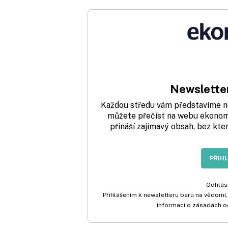
Newsletter
Každou středu vám představíme nej
můžete přečíst na webu ekonom.
přináší zajímavý obsah, bez kte
PŘIH
Odhlási
Přihlášením k newsletteru beru na vědomí,
informací o zásadách o