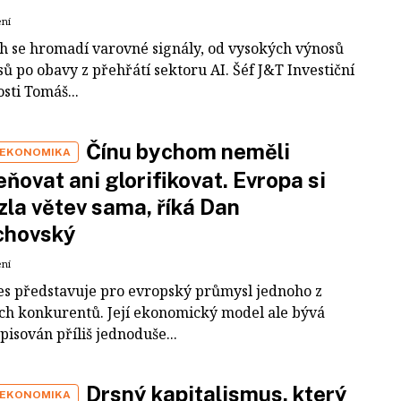
ení
ch se hromadí varovné signály, od vysokých výnosů
ů po obavy z přehřátí sektoru AI. Šéf J&T Investiční
sti Tomáš...
Čínu bychom neměli
 EKONOMIKA
ňovat ani glorifikovat. Evropa si
zla větev sama, říká Dan
chovský
ení
es představuje pro evropský průmysl jednoho z
ích konkurentů. Její ekonomický model ale bývá
pisován příliš jednoduše...
Drsný kapitalismus, který
 EKONOMIKA