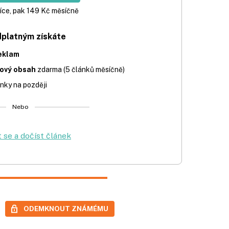
íce, pak 149 Kč měsíčně
dplatným získáte
eklam
iový obsah
zdarma (5 článků měsíčně)
nky na později
Nebo
t se a dočíst článek
ODEMKNOUT ZNÁMÉMU