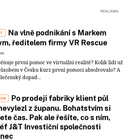
Na vlně podnikání s Markem
ST
m, ředitelem firmy VR Rescue
ení
rénuje první pomoc ve virtuální realitě? Kolik lidí už
působem v Česku kurz první pomoci absolvovalo? A
olečenský dopad...
Po prodeji fabriky klient půl
VOR
nevylezl z županu. Bohatstvím si
ete čas. Pak ale řešíte, co s ním,
šéf J&T Investiční společnosti
inec