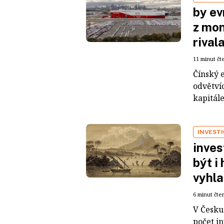
by ev
z mon
rival
11 minut čt
Čínský 
odvětvíc
kapitál
INVEST
inves
být i
vyhla
6 minut čte
V Česku 
počet i