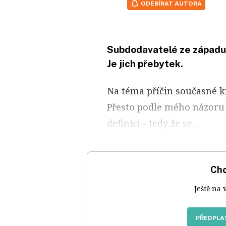
ODEBÍRAT AUTORA
Subdodavatelé ze západu 
Je jich přebytek.
Na téma příčin současné kr
Přesto podle mého názoru
definici - tedy že se...
Chc
Ještě na 
PŘEDPLAT