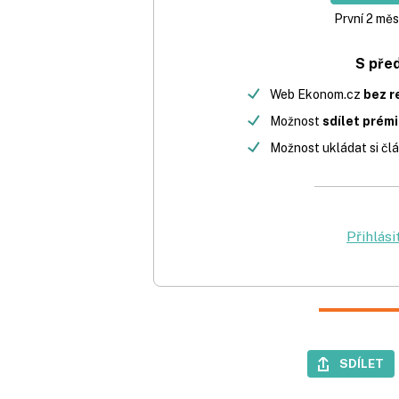
První 2 měs
S pře
Web Ekonom.cz
bez r
Možnost
sdílet prém
Možnost ukládat si člá
Přihlási
SDÍLET