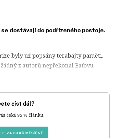
se dostávají do podřízeného postoje.
ize byly už popsány terabajty paměti.
 žádný z autorů nepřekonal Baťovu
ete číst dál?
vás čeká 95 % článku.
IT ZA 39 KČ MĚSÍČNĚ