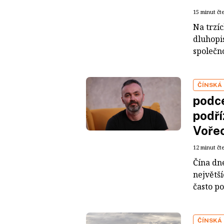
15 minut čt
Na trzí
dluhopis
společno
ČÍNSKÁ
podce
podří
Voře
12 minut čt
Čína dn
největš
často po
ČÍNSKÁ