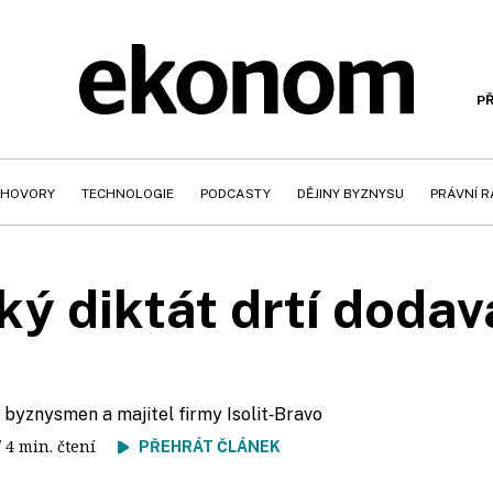
PŘ
HOVORY
TECHNOLOGIE
PODCASTY
DĚJINY BYZNYSU
PRÁVNÍ 
ký diktát drtí dodav
, byznysmen a majitel firmy Isolit‑Bravo
/ 4 min. čtení
PŘEHRÁT ČLÁNEK