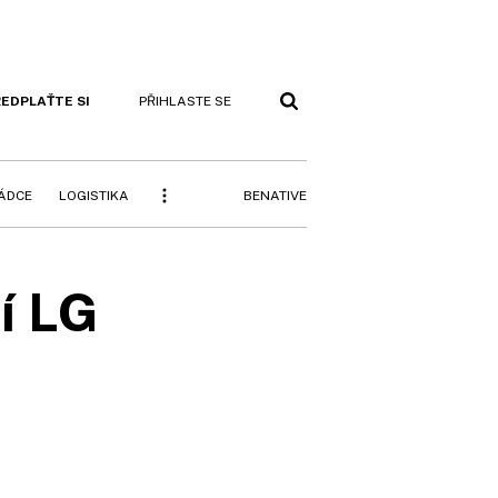
EDPLAŤTE SI
PŘIHLASTE SE
BENATIVE
RÁDCE
LOGISTIKA
í LG