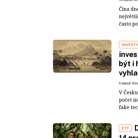
Čína dn
největš
často po
INVEST
inves
být i
vyhla
6 minut čte
V Česku 
počet i
fake tec
D
ETF
14 pr