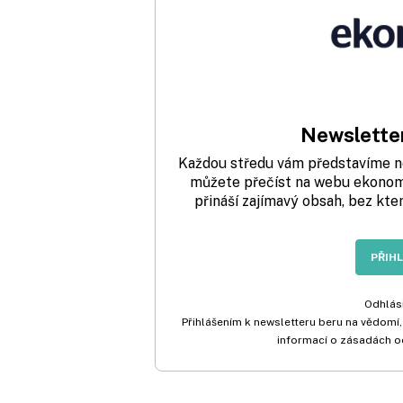
Newsletter
Každou středu vám představíme nej
můžete přečíst na webu ekonom.
přináší zajímavý obsah, bez kte
PŘIH
Odhlási
Přihlášením k newsletteru beru na vědomí,
informací o zásadách o