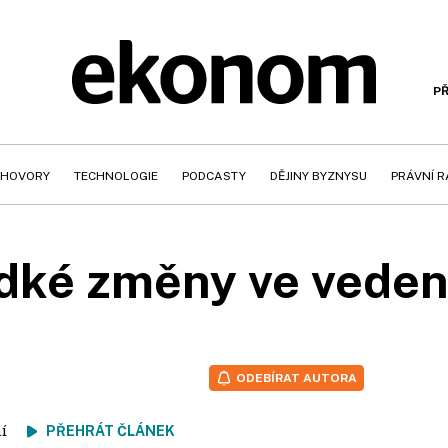
PŘ
HOVORY
TECHNOLOGIE
PODCASTY
DĚJINY BYZNYSU
PRÁVNÍ 
dké změny ve veden
ODEBÍRAT AUTORA
tení
PŘEHRÁT ČLÁNEK