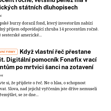
ckých státních dluhopisech
ní
pské burzy dorazil fond, který investorům nabízí
lný příjem odpovídající zhruba 14 procentům ročně.
 sesterské americké...
Když vlastní řeč přestane
VNÍ FIRMY
it. Digitální pomocník Fonafix vrací
ntům po mrtvici šanci na zotavení
ení
te si, že přijdete o řeč. Ne o hlas, o schopnost
at. Slova, nad jejichž vyřčením jste dříve nemuseli
emýšlet, se ze dne...