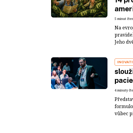
ameri
5 minut čte
Na evro
pravide
Jeho dvě
INOVATI
slouž
pacie
4 minuty čt
Představ
formulov
vůbec př