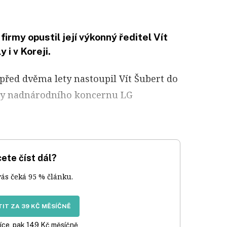
irmy opustil její výkonný ředitel Vít
 i v Koreji.
před dvěma lety nastoupil Vít Šubert do
my nadnárodního koncernu LG
ete číst dál?
vás čeká 95 % článku.
IT ZA 39 KČ MĚSÍČNĚ
íce, pak 149 Kč měsíčně