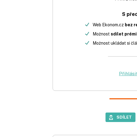
S pře
Web Ekonom.cz
bez r
Možnost
sdílet prém
Možnost ukládat si člá
Přihlási
SDÍLET