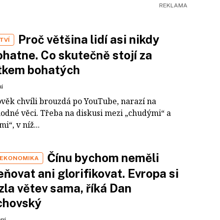
Proč většina lidí asi nikdy
TVÍ
hatne. Co skutečně stojí za
tkem bohatých
ní
ověk chvíli brouzdá po YouTube, narazí na
odné věci. Třeba na diskusi mezi „chudými“ a
i“, v níž...
Čínu bychom neměli
 EKONOMIKA
ňovat ani glorifikovat. Evropa si
zla větev sama, říká Dan
chovský
ení