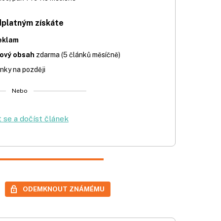
dplatným získáte
eklam
iový obsah
zdarma (5 článků měsíčně)
nky na později
Nebo
t se a dočíst článek
ODEMKNOUT ZNÁMÉMU