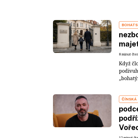
BOHATS
nezbo
maje
8 minut čte
Když čl
podivuh
„bohatým
ČÍNSKÁ
podce
podří
Voře
12 minut čt