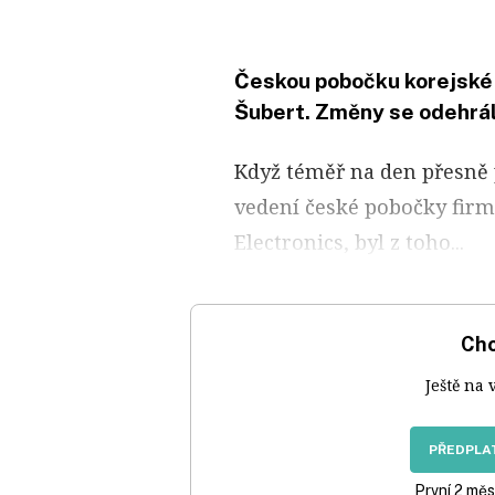
Českou pobočku korejské f
Šubert. Změny se odehrály
Když téměř na den přesně 
vedení české pobočky fir
Electronics, byl z toho...
Chc
Ještě na 
PŘEDPLAT
První 2 měs