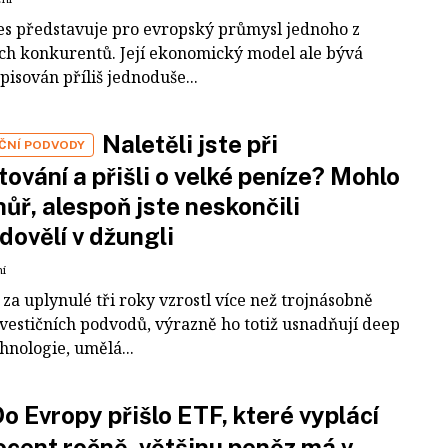
es představuje pro evropský průmysl jednoho z
ích konkurentů. Její ekonomický model ale bývá
pisován příliš jednoduše...
Naletěli jste při
IČNÍ PODVODY
tování a přišli o velké peníze? Mohlo
 hůř, alespoň jste neskončili
dovělí v džungli
ní
za uplynulé tři roky vzrostl více než trojnásobně
nvestičních podvodů, výrazně ho totiž usnadňují deep
hnologie, umělá...
o Evropy přišlo ETF, které vyplácí
ocent ročně, většinu peněz má v