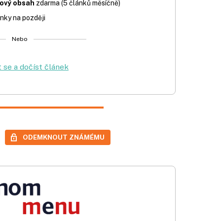
iový obsah
zdarma (5 článků měsíčně)
nky na později
Nebo
t se a dočíst článek
ODEMKNOUT ZNÁMÉMU