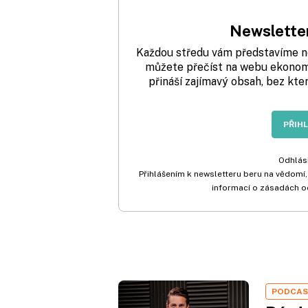
Newsletter
Každou středu vám představíme nej
můžete přečíst na webu ekonom.
přináší zajímavý obsah, bez kte
PŘIH
Odhlási
Přihlášením k newsletteru beru na vědomí,
informací o zásadách o
PODCA