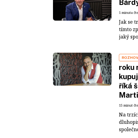
Bárdy
1 minuta čt
Jak se t
tímto z
jaký sp
ROZHO
roku 
kupuj
říká 
Mart
15 minut čt
Na trzí
dluhopis
společno