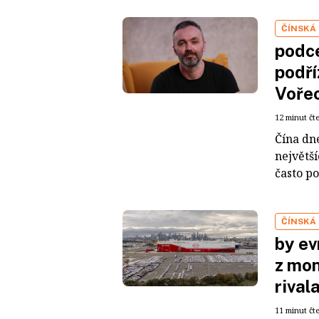
ČÍNSKÁ
podce
podří
Voře
12 minut čt
Čína dn
největš
často po
ČÍNSKÁ
by ev
z mon
rival
11 minut čt