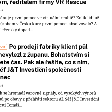
m, ředitelem firmy VR Rescue
ení
rénuje první pomoc ve virtuální realitě? Kolik lidí už
působem v Česku kurz první pomoci absolvovalo? A
olečenský dopad...
Po prodeji fabriky klient půl
VOR
nevylezl z županu. Bohatstvím si
ete čas. Pak ale řešíte, co s ním,
šéf J&T Investiční společnosti
inec
ení
ch se hromadí varovné signály, od vysokých výnosů
ů po obavy z přehřátí sektoru AI. Šéf J&T Investiční
sti Tomáš...