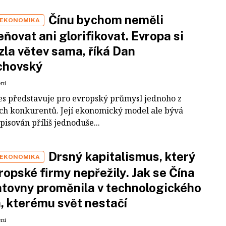
Čínu bychom neměli
 EKONOMIKA
ňovat ani glorifikovat. Evropa si
zla větev sama, říká Dan
chovský
ení
es představuje pro evropský průmysl jednoho z
ích konkurentů. Její ekonomický model ale bývá
pisován příliš jednoduše...
Drsný kapitalismus, který
 EKONOMIKA
ropské firmy nepřežily. Jak se Čína
tovny proměnila v technologického
a, kterému svět nestačí
ení