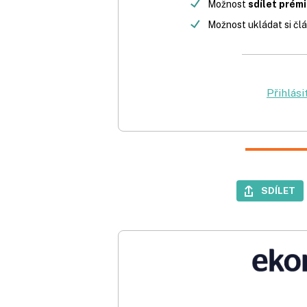
Možnost
sdílet prém
Možnost ukládat si člá
Přihlási
SDÍLET