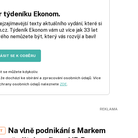
 týdeníku Ekonom.
zajímavější texty aktuálního vydání, které si
cz. Týdeník Ekonom vám už více jak 33 let
rého nemůžete být, který vás rozvíjí a baví!
LÁSIT SE K ODBĚRU
t se můžete kdykoliv.
 že dochází ke sbírání a zpracování osobních údajů. Více
chrany osobních údajů naleznete
ZDE
.
Na vlně podnikání s Markem
ST