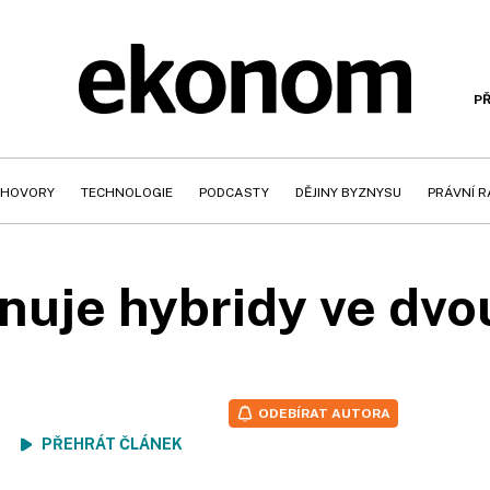
PŘ
HOVORY
TECHNOLOGIE
PODCASTY
DĚJINY BYZNYSU
PRÁVNÍ 
nuje hybridy ve dvo
ODEBÍRAT AUTORA
ení
PŘEHRÁT ČLÁNEK