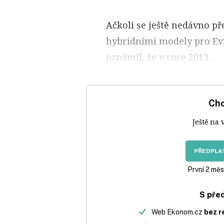
Ačkoli se ještě nedávno pře
hybridními modely pro Evr
oznámil, že v roce 2013...
Chc
Ještě na 
PŘEDPLAT
První 2 měs
S pře
Web Ekonom.cz
bez r