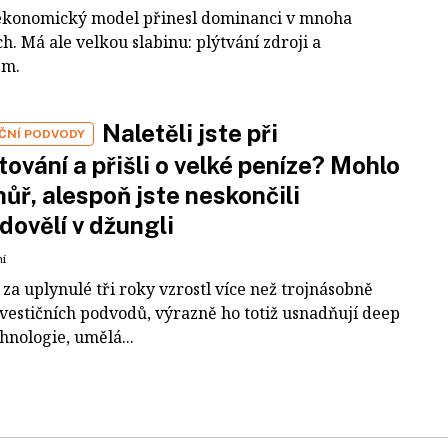
ekonomický model přinesl dominanci v mnoha
h. Má ale velkou slabinu: plýtvání zdroji a
em.
Naletěli jste při
IČNÍ PODVODY
tování a přišli o velké peníze? Mohlo
 hůř, alespoň jste neskončili
dovělí v džungli
ní
za uplynulé tři roky vzrostl více než trojnásobně
nvestičních podvodů, výrazně ho totiž usnadňují deep
hnologie, umělá...