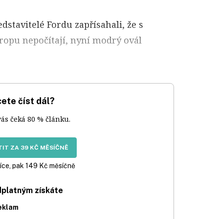
dstavitelé Fordu zapřísahali, že s
opu nepočítají, nyní modrý ovál
ete číst dál?
vás čeká 80 % článku.
IT ZA 39 KČ MĚSÍČNĚ
íce, pak 149 Kč měsíčně
dplatným získáte
eklam