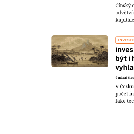
Čínský 
odvětvíc
kapitál
INVEST
inves
být i
vyhla
6 minut čte
V Česku 
počet i
fake tec