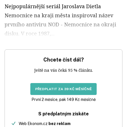
Nejpopulárnější seriál Jaroslava Dietla
Nemocnice na kraji města inspiroval název
prvního antiviru NOD - Nemocnice na okraji
disku. V roce 1987,...
Chcete číst dál?
Ještě na vás čeká 95 % článku.
PŘEDPLATIT ZA 39 KČ MĚSÍČNĚ
První 2 měsíce, pak 149 Kč měsíčně
S předplatným získáte
Web Ekonom.cz
bez reklam