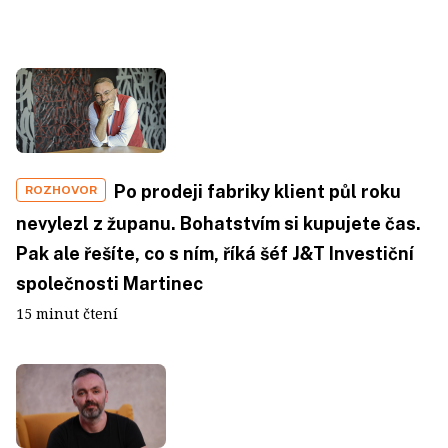
Po prodeji fabriky klient půl roku
ROZHOVOR
nevylezl z županu. Bohatstvím si kupujete čas.
Pak ale řešíte, co s ním, říká šéf J&T Investiční
společnosti Martinec
15 minut čtení