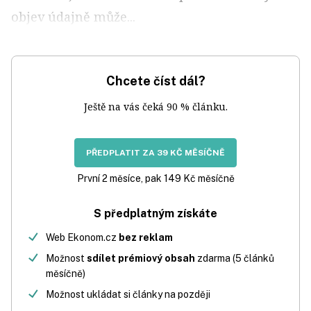
objev údajně může...
Chcete číst dál?
Ještě na vás čeká 90 % článku.
PŘEDPLATIT ZA 39 KČ MĚSÍČNĚ
První 2 měsíce, pak 149 Kč měsíčně
S předplatným získáte
Web Ekonom.cz
bez reklam
Možnost
sdílet prémiový obsah
zdarma (5 článků
měsíčně)
Možnost ukládat si články na později