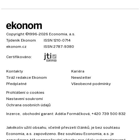
Copyright
©1996-2026
Economia, a.s.
Týdeník Ekonom
ISSN 1210-0714
ekonom.cz
ISSN 2787-9380
Certifikováno:
Kontakty
Kariéra
Tiráž redakce Ekonom
Newsletter
Předplatné
Všeobecné podmínky
Prohlášení o cookies
Nastavení soukromí
Ochrana osobních údajů
Inzerce
, obchodní garant:
Adéla Formáčková
,
+420 739 500 832
Jakékoliv užití obsahu, včetně převzetí článků, je bez souhlasu
Economia, a.s. zapovězeno. Bez souhlasu Economia, a.s. je
zapovězeno též rozmnožování obsahu pro účely automatizované