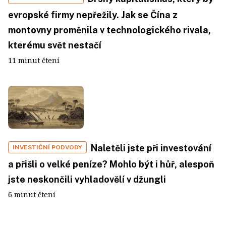
evropské firmy nepřežily. Jak se Čína z
montovny proměnila v technologického rivala,
kterému svět nestačí
11 minut čtení
Naletěli jste při investování
INVESTIČNÍ PODVODY
a přišli o velké peníze? Mohlo být i hůř, alespoň
jste neskončili vyhladovělí v džungli
6 minut čtení