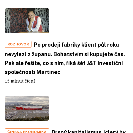
Po prodeji fabriky klient půl roku
ROZHOVOR
nevylezl z županu. Bohatstvím si kupujete čas.
Pak ale řešíte, co s ním, říká šéf J&T Investiční
společnosti Martinec
15 minut čtení
Drsný kapitalismus, který by
ČÍNSKÁ EKONOMIKA