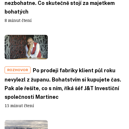
nezbohatne. Co skutečně stojí za majetkem
bohatých
8 minut čtení
Po prodeji fabriky klient půl roku
ROZHOVOR
nevylezl z županu. Bohatstvím si kupujete čas.
Pak ale řešíte, co s ním, říká šéf J&T Investiční
společnosti Martinec
15 minut čtení