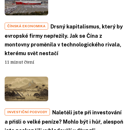
Drsný kapitalismus, který by
ČÍNSKÁ EKONOMIKA
evropské firmy nepřežily. Jak se Čína z
montovny proměnila v technologického rivala,
kterému svět nestačí
11 minut čtení
Naletěli jste při investování
INVESTIČNÍ PODVODY
a přišli o velké peníze? Mohlo být i hůř, alespoň