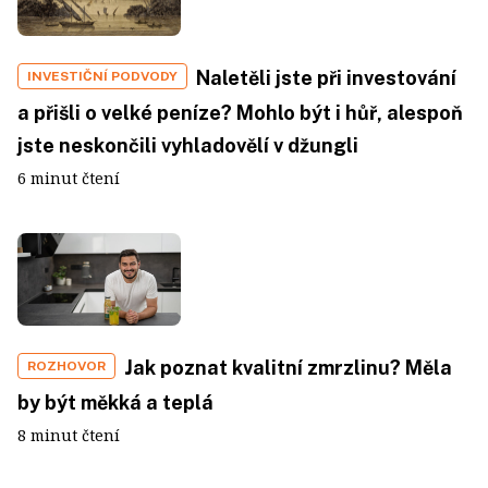
Naletěli jste při investování
INVESTIČNÍ PODVODY
a přišli o velké peníze? Mohlo být i hůř, alespoň
jste neskončili vyhladovělí v džungli
6 minut čtení
Jak poznat kvalitní zmrzlinu? Měla
ROZHOVOR
by být měkká a teplá
8 minut čtení