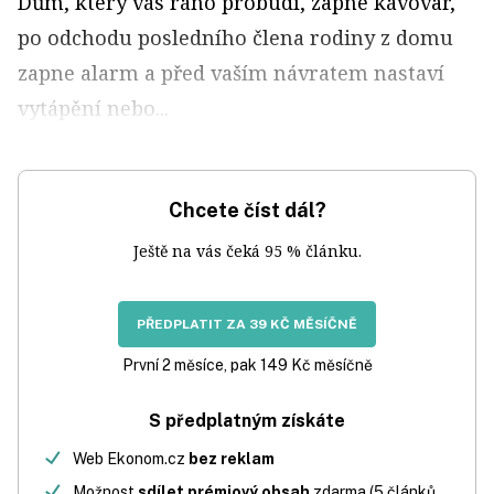
Dům, který vás ráno probudí, zapne kávovar,
po odchodu posledního člena rodiny z domu
zapne alarm a před vaším návratem nastaví
vytápění nebo...
Chcete číst dál?
Ještě na vás čeká 95 % článku.
PŘEDPLATIT ZA 39 KČ MĚSÍČNĚ
První 2 měsíce, pak 149 Kč měsíčně
S předplatným získáte
Web Ekonom.cz
bez reklam
Možnost
sdílet prémiový obsah
zdarma (5 článků