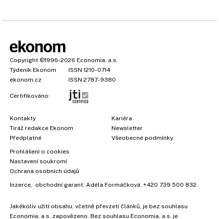
Copyright
©1996-2026
Economia, a.s.
Týdeník Ekonom
ISSN 1210-0714
ekonom.cz
ISSN 2787-9380
Certifikováno:
Kontakty
Kariéra
Tiráž redakce Ekonom
Newsletter
Předplatné
Všeobecné podmínky
Prohlášení o cookies
Nastavení soukromí
Ochrana osobních údajů
Inzerce
, obchodní garant:
Adéla Formáčková
,
+420 739 500 832
Jakékoliv užití obsahu, včetně převzetí článků, je bez souhlasu
Economia, a.s. zapovězeno. Bez souhlasu Economia, a.s. je