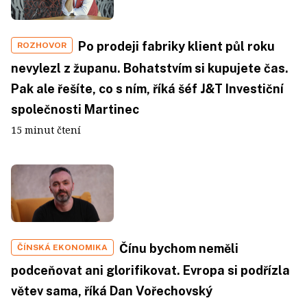
Po prodeji fabriky klient půl roku
ROZHOVOR
nevylezl z županu. Bohatstvím si kupujete čas.
Pak ale řešíte, co s ním, říká šéf J&T Investiční
společnosti Martinec
15 minut čtení
Čínu bychom neměli
ČÍNSKÁ EKONOMIKA
podceňovat ani glorifikovat. Evropa si podřízla
větev sama, říká Dan Vořechovský