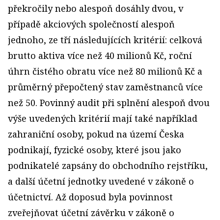
překročily nebo alespoň dosáhly dvou, v
případě akciových společností alespoň
jednoho, ze tří následujících kritérií: celková
brutto aktiva více než 40 milionů Kč, roční
úhrn čistého obratu více než 80 milionů Kč a
průměrný přepočtený stav zaměstnanců více
než 50. Povinný audit při splnění alespoň dvou
výše uvedených kritérií mají také například
zahraniční osoby, pokud na území Česka
podnikají, fyzické osoby, které jsou jako
podnikatelé zapsány do obchodního rejstříku,
a další účetní jednotky uvedené v zákoně o
účetnictví. Až doposud byla povinnost
zveřejňovat účetní závěrku v zákoně o