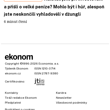
a přišli o velké peníze? Mohlo být i hůř, alespoň
jste neskončili vyhladovělí v džungli
6 minut čtení
Copyright
©1996-2026
Economia, a.s.
Týdeník Ekonom
ISSN 1210-0714
ekonom.cz
ISSN 2787-9380
Certifikováno:
Kontakty
Kariéra
Tiráž redakce Ekonom
Newsletter
Předplatné
Všeobecné podmínky
Prohlášení o cookies