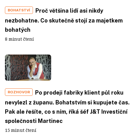
Proč většina lidí asi nikdy
BOHATSTVÍ
nezbohatne. Co skutečně stojí za majetkem
bohatých
8 minut čtení
Po prodeji fabriky klient půl roku
ROZHOVOR
nevylezl z županu. Bohatstvím si kupujete čas.
Pak ale řešíte, co s ním, říká šéf J&T Investiční
společnosti Martinec
15 minut čtení