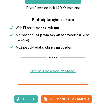
První 2 měsíce, pak 149 Kč měsíčně
S předplatným získáte
Web Ekonom.cz
bez reklam
Možnost
sdílet prémiový obsah
zdarma (5 článků
měsíčně)
Možnost ukládat si články na později
Nebo
Přihlásit se a dočíst článek
SDÍLET
ODEMKNOUT ZNÁMÉMU