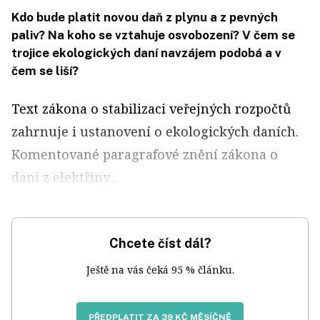
Kdo bude platit novou daň z plynu a z pevných
paliv? Na koho se vztahuje osvobození? V čem se
trojice ekologických daní navzájem podobá a v
čem se liší?
Text zákona o stabilizaci veřejných rozpočtů
zahrnuje i ustanovení o ekologických daních.
Komentované paragrafové znění zákona o
dani z elektřiny...
Chcete číst dál?
Ještě na vás čeká 95 % článku.
PŘEDPLATIT ZA 39 KČ MĚSÍČNĚ