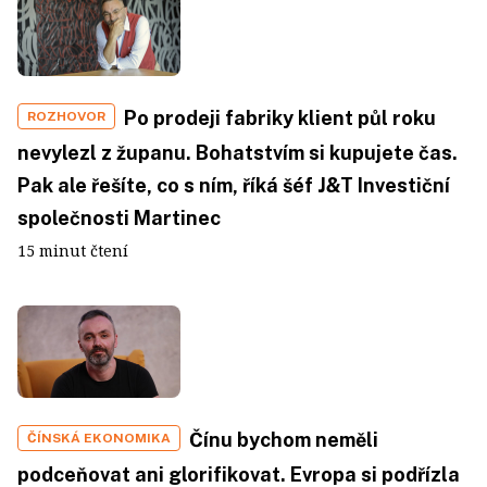
Po prodeji fabriky klient půl roku
ROZHOVOR
nevylezl z županu. Bohatstvím si kupujete čas.
Pak ale řešíte, co s ním, říká šéf J&T Investiční
společnosti Martinec
15 minut čtení
Čínu bychom neměli
ČÍNSKÁ EKONOMIKA
podceňovat ani glorifikovat. Evropa si podřízla