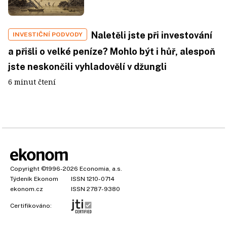
Naletěli jste při investování
INVESTIČNÍ PODVODY
a přišli o velké peníze? Mohlo být i hůř, alespoň
jste neskončili vyhladovělí v džungli
6 minut čtení
Copyright
©1996-2026
Economia, a.s.
Týdeník Ekonom
ISSN 1210-0714
ekonom.cz
ISSN 2787-9380
Certifikováno: