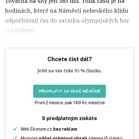
Továrna na sny Jen 385 dní. Tolik času je na
hodinách, které na Náměstí nebeského klidu
odpočítávají čas do začátku olympijských her.
O nějakém...
Chcete číst dál?
Ještě na vás čeká 95 % článku.
PŘEDPLATIT ZA 39 KČ MĚSÍČNĚ
První 2 měsíce, pak 149 Kč měsíčně
S předplatným získáte
Web Ekonom.cz
bez reklam
Možnost
sdílet prémiový obsah
zdarma (5 článků