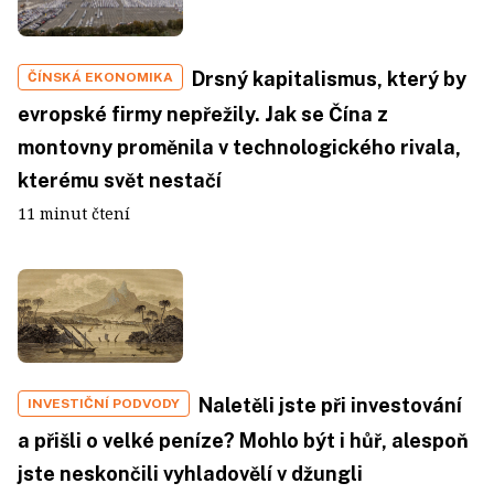
Drsný kapitalismus, který by
ČÍNSKÁ EKONOMIKA
evropské firmy nepřežily. Jak se Čína z
montovny proměnila v technologického rivala,
kterému svět nestačí
11 minut čtení
Naletěli jste při investování
INVESTIČNÍ PODVODY
a přišli o velké peníze? Mohlo být i hůř, alespoň
jste neskončili vyhladovělí v džungli