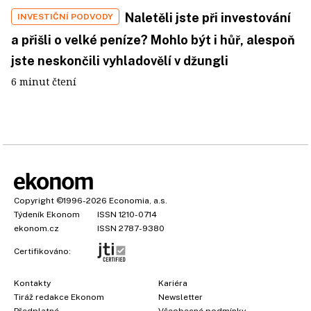
Naletěli jste při investování
INVESTIČNÍ PODVODY
a přišli o velké peníze? Mohlo být i hůř, alespoň
jste neskončili vyhladovělí v džungli
6 minut čtení
Copyright
©1996-2026
Economia, a.s.
Týdeník Ekonom
ISSN 1210-0714
ekonom.cz
ISSN 2787-9380
Certifikováno:
Kontakty
Kariéra
Tiráž redakce Ekonom
Newsletter
Předplatné
Všeobecné podmínky