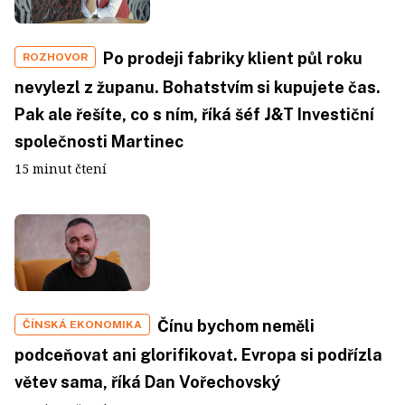
Po prodeji fabriky klient půl roku
ROZHOVOR
nevylezl z županu. Bohatstvím si kupujete čas.
Pak ale řešíte, co s ním, říká šéf J&T Investiční
společnosti Martinec
15 minut čtení
Čínu bychom neměli
ČÍNSKÁ EKONOMIKA
podceňovat ani glorifikovat. Evropa si podřízla
větev sama, říká Dan Vořechovský