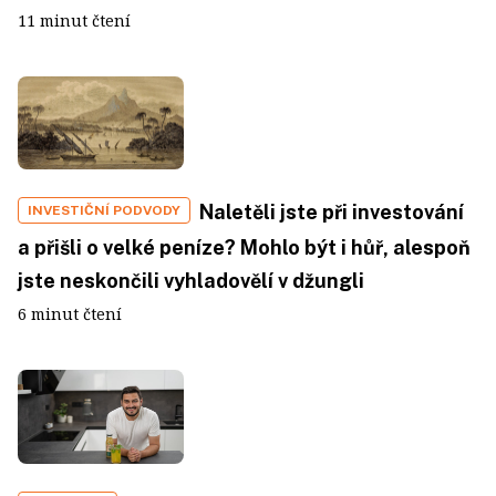
11 minut čtení
Naletěli jste při investování
INVESTIČNÍ PODVODY
a přišli o velké peníze? Mohlo být i hůř, alespoň
jste neskončili vyhladovělí v džungli
6 minut čtení