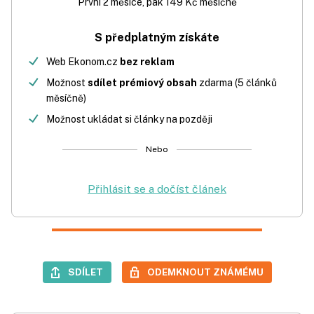
První 2 měsíce, pak 149 Kč měsíčně
S předplatným získáte
Web Ekonom.cz
bez reklam
Možnost
sdílet prémiový obsah
zdarma (5 článků
měsíčně)
Možnost ukládat si články na později
Nebo
Přihlásit se a dočíst článek
SDÍLET
ODEMKNOUT ZNÁMÉMU