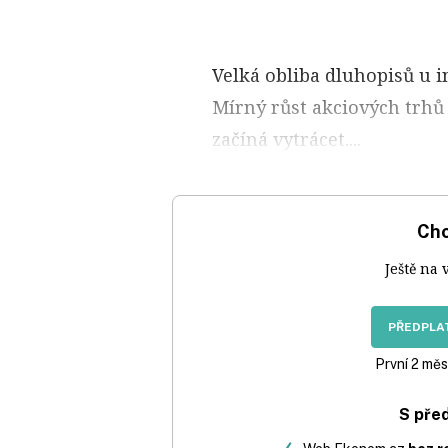
Velká obliba dluhopisů u i
Mírný růst akciových trhů 
začíná vytrácet....
Chc
Ještě na 
PŘEDPLAT
První 2 měs
S pře