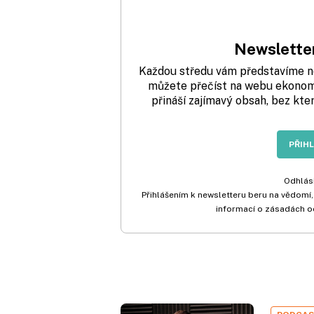
Newsletter
Každou středu vám představíme nej
můžete přečíst na webu ekonom.
přináší zajímavý obsah, bez kte
PŘIH
Odhlási
Přihlášením k newsletteru beru na vědomí,
informací o zásadách o