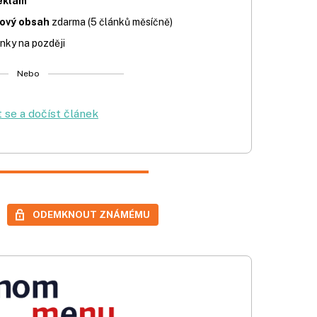
eklam
iový obsah
zdarma (5 článků měsíčně)
nky na později
Nebo
t se a dočíst článek
ODEMKNOUT ZNÁMÉMU