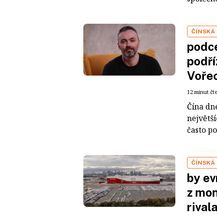
ČÍNSKÁ
podce
podří
Voře
12 minut čt
Čína dn
největš
často po
ČÍNSKÁ
by ev
z mon
rival