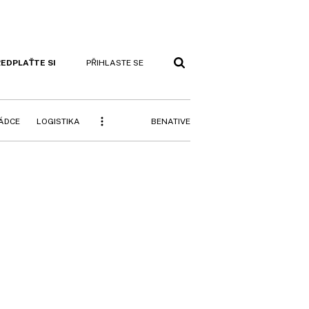
EDPLAŤTE SI
PŘIHLASTE SE
BENATIVE
RÁDCE
LOGISTIKA