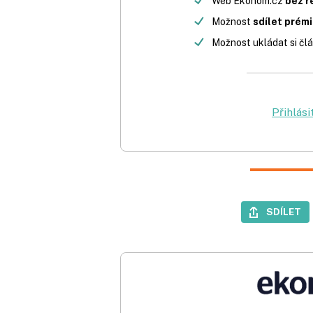
Web Ekonom.cz
bez r
Možnost
sdílet prém
Možnost ukládat si člá
Přihlási
SDÍLET