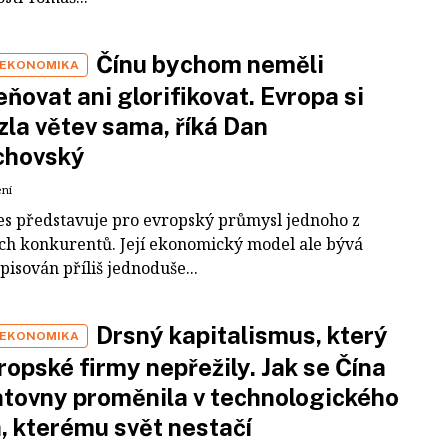
Čínu bychom neměli
 EKONOMIKA
ňovat ani glorifikovat. Evropa si
zla větev sama, říká Dan
chovský
ení
es představuje pro evropský průmysl jednoho z
ích konkurentů. Její ekonomický model ale bývá
pisován příliš jednoduše...
Drsný kapitalismus, který
 EKONOMIKA
ropské firmy nepřežily. Jak se Čína
tovny proměnila v technologického
a, kterému svět nestačí