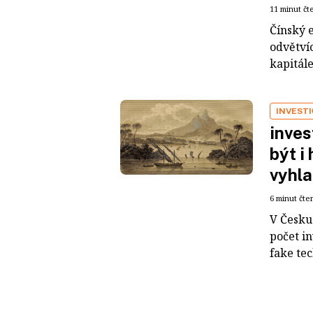
11 minut čt
Čínský 
odvětvíc
kapitál
INVEST
inves
být i
vyhla
6 minut čte
V Česku 
počet i
fake tec