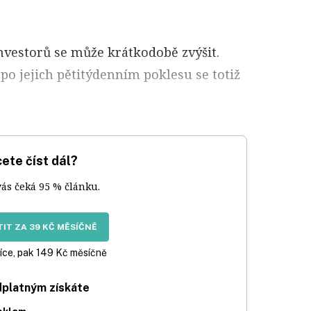
nvestorů se může krátkodobě zvýšit.
po jejich pětitýdenním poklesu se totiž
ete číst dál?
vás čeká 95 % článku.
IT ZA 39 KČ MĚSÍČNĚ
íce, pak 149 Kč měsíčně
dplatným získáte