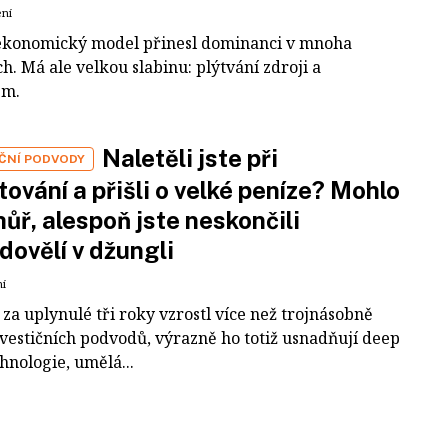
ení
ekonomický model přinesl dominanci v mnoha
h. Má ale velkou slabinu: plýtvání zdroji a
em.
Naletěli jste při
IČNÍ PODVODY
tování a přišli o velké peníze? Mohlo
 hůř, alespoň jste neskončili
dovělí v džungli
ní
za uplynulé tři roky vzrostl více než trojnásobně
nvestičních podvodů, výrazně ho totiž usnadňují deep
hnologie, umělá...