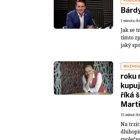
PODCA
Bárdy
1 minuta čt
Jak se t
tímto z
jaký sp
ROZHO
roku 
kupuj
říká 
Mart
15 minut čt
Na trzí
dluhopis
společno