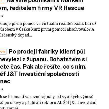
Na vlně podnikání s Markem
ST
m, ředitelem firmy VR Rescue
ení
rénuje první pomoc ve virtuální realitě? Kolik lidí už
působem v Česku kurz první pomoci absolvovalo? A
olečenský dopad...
Po prodeji fabriky klient půl
VOR
nevylezl z županu. Bohatstvím si
ete čas. Pak ale řešíte, co s ním,
šéf J&T Investiční společnosti
inec
ení
ch se hromadí varovné signály, od vysokých výnosů
ů po obavy z přehřátí sektoru AI. Šéf J&T Investiční
sti Tomáš...