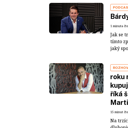
PODCA
Bárdy
1 minuta čt
Jak se t
tímto z
jaký sp
ROZHO
roku 
kupuj
říká 
Mart
15 minut čt
Na trzí
dluhopis