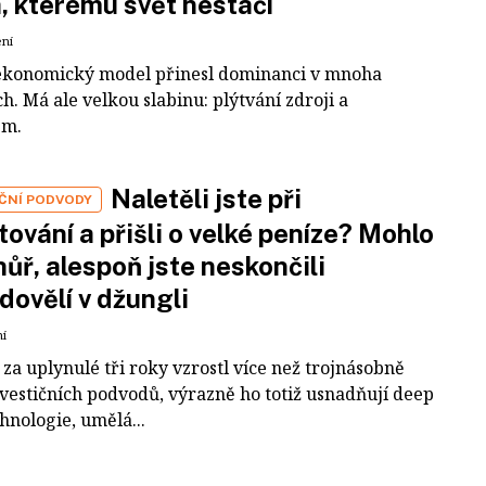
a, kterému svět nestačí
ení
ekonomický model přinesl dominanci v mnoha
h. Má ale velkou slabinu: plýtvání zdroji a
em.
Naletěli jste při
IČNÍ PODVODY
tování a přišli o velké peníze? Mohlo
 hůř, alespoň jste neskončili
dovělí v džungli
ní
za uplynulé tři roky vzrostl více než trojnásobně
nvestičních podvodů, výrazně ho totiž usnadňují deep
hnologie, umělá...