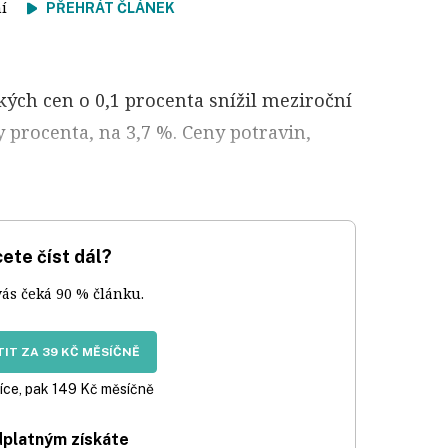
tení
PŘEHRÁT ČLÁNEK
kých cen o 0,1 procenta snížil meziroční
y procenta, na 3,7 %. Ceny potravin,
ete číst dál?
vás čeká 90 % článku.
IT ZA 39 KČ MĚSÍČNĚ
íce, pak 149 Kč měsíčně
dplatným získáte