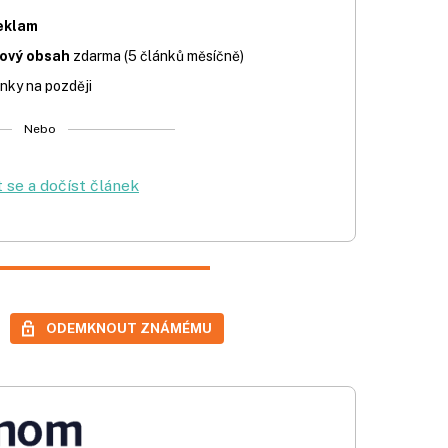
eklam
iový obsah
zdarma (5 článků měsíčně)
nky na později
Nebo
t se a dočíst článek
ODEMKNOUT ZNÁMÉMU