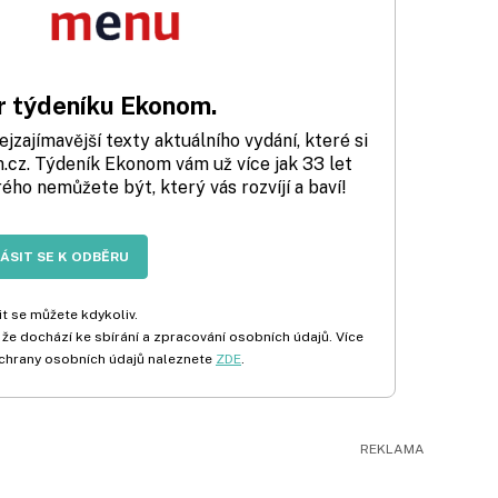
 týdeníku Ekonom.
zajímavější texty aktuálního vydání, které si
cz. Týdeník Ekonom vám už více jak 33 let
rého nemůžete být, který vás rozvíjí a baví!
LÁSIT SE K ODBĚRU
t se můžete kdykoliv.
 že dochází ke sbírání a zpracování osobních údajů. Více
chrany osobních údajů naleznete
ZDE
.