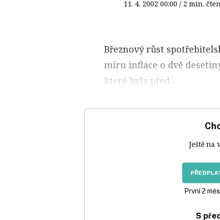
11. 4. 2002
00:00
/ 2 min. č
Březnový růst spotřebitels
míru inflace o dvě desetin
které byly před...
Chc
Ještě na 
PŘEDPLAT
První 2 měs
S pře