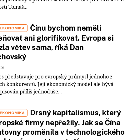
sti Tomáš...
Čínu bychom neměli
 EKONOMIKA
ňovat ani glorifikovat. Evropa si
zla větev sama, říká Dan
chovský
ení
es představuje pro evropský průmysl jednoho z
ích konkurentů. Její ekonomický model ale bývá
pisován příliš jednoduše...
Drsný kapitalismus, který
 EKONOMIKA
ropské firmy nepřežily. Jak se Čína
tovny proměnila v technologického