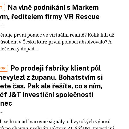
Na vlně podnikání s Markem
ST
m, ředitelem firmy VR Rescue
ení
rénuje první pomoc ve virtuální realitě? Kolik lidí už
působem v Česku kurz první pomoci absolvovalo? A
olečenský dopad...
Po prodeji fabriky klient půl
VOR
nevylezl z županu. Bohatstvím si
ete čas. Pak ale řešíte, co s ním,
šéf J&T Investiční společnosti
inec
ení
ch se hromadí varovné signály, od vysokých výnosů
ů po obavy z přehřátí sektoru AI. Šéf J&T Investiční