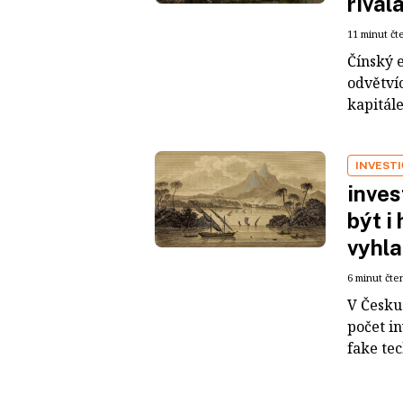
rival
11 minut čt
Čínský 
odvětvíc
kapitál
INVEST
inves
být i
vyhla
6 minut čte
V Česku 
počet i
fake tec