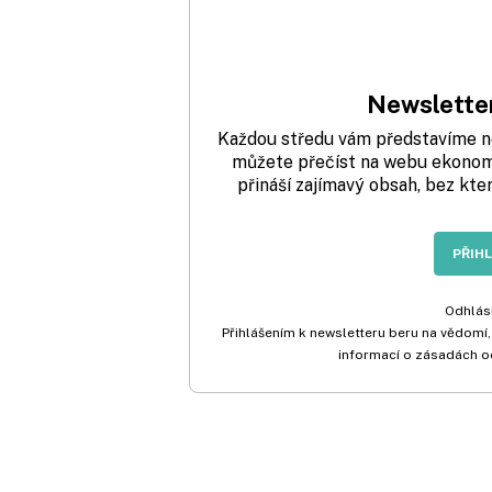
Newsletter
Každou středu vám představíme nej
můžete přečíst na webu ekonom.
přináší zajímavý obsah, bez kte
PŘIH
Odhlási
Přihlášením k newsletteru beru na vědomí,
informací o zásadách o