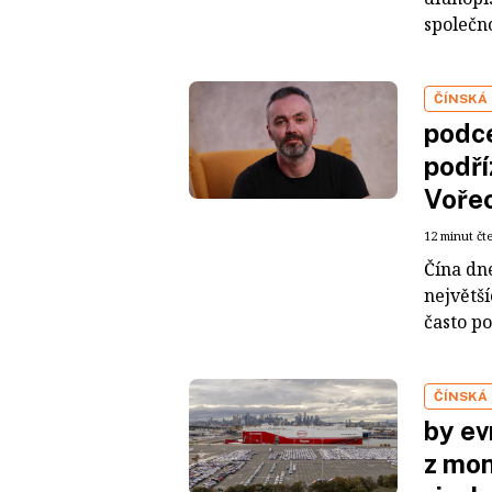
společno
ČÍNSKÁ
podce
podří
Voře
12 minut čt
Čína dn
největš
často po
ČÍNSKÁ
by ev
z mon