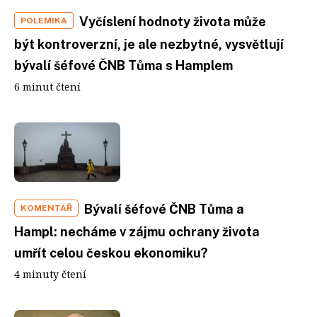
Vyčíslení hodnoty života může
POLEMIKA
být kontroverzní, je ale nezbytné, vysvětlují
bývalí šéfové ČNB Tůma s Hamplem
6 minut čtení
Bývalí šéfové ČNB Tůma a
KOMENTÁŘ
Hampl: necháme v zájmu ochrany života
umřít celou českou ekonomiku?
4 minuty čtení