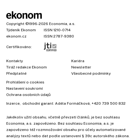
Copyright
©1996-2026
Economia, a.s.
Týdeník Ekonom
ISSN 1210-0714
ekonom.cz
ISSN 2787-9380
Certifikováno:
Kontakty
Kariéra
Tiráž redakce Ekonom
Newsletter
Předplatné
Všeobecné podmínky
Prohlášení o cookies
Nastavení soukromí
Ochrana osobních údajů
Inzerce
, obchodní garant:
Adéla Formáčková
,
+420 739 500 832
Jakékoliv užití obsahu, včetně převzetí článků, je bez souhlasu
Economia, a.s. zapovězeno. Bez souhlasu Economia, a.s. je
zapovězeno též rozmnožování obsahu pro účely automatizované
analýzy textů nebo dat podle ustanovení § 39c autorského zákona.