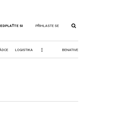
EDPLAŤTE SI
PŘIHLASTE SE
BENATIVE
RÁDCE
LOGISTIKA