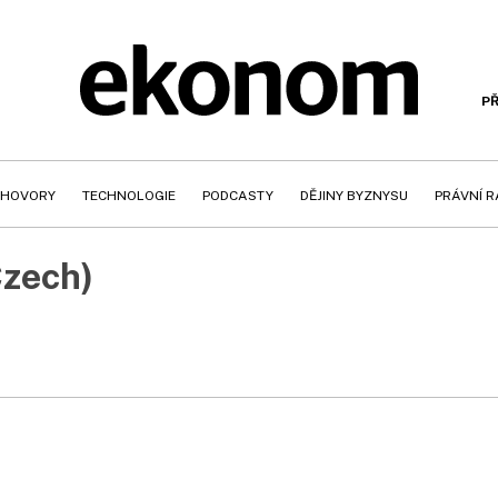
PŘ
HOVORY
TECHNOLOGIE
PODCASTY
DĚJINY BYZNYSU
PRÁVNÍ 
Czech)