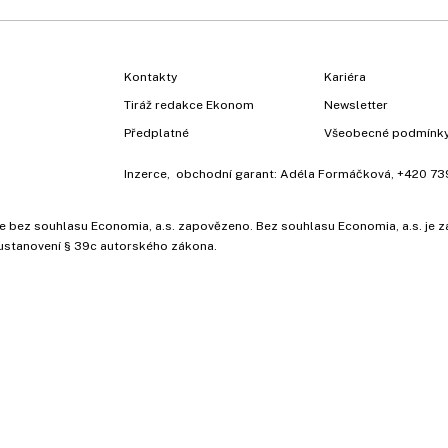
Kontakty
Kariéra
Tiráž redakce Ekonom
Newsletter
Předplatné
Všeobecné podmínk
Inzerce
, obchodní garant:
Adéla Formáčková
,
+420 73
ů, je bez souhlasu Economia, a.s. zapovězeno. Bez souhlasu Economia, a.s. j
ustanovení § 39c autorského zákona.