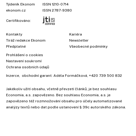
Týdeník Ekonom
ISSN 1210-0714
ekonom.cz
ISSN 2787-9380
Certifikováno:
Kontakty
Kariéra
Tiráž redakce Ekonom
Newsletter
Předplatné
Všeobecné podmínky
Prohlášení o cookies
Nastavení soukromí
Ochrana osobních údajů
Inzerce
, obchodní garant:
Adéla Formáčková
,
+420 739 500 832
Jakékoliv užití obsahu, včetně převzetí článků, je bez souhlasu
Economia, a.s. zapovězeno. Bez souhlasu Economia, a.s. je
zapovězeno též rozmnožování obsahu pro účely automatizované
analýzy textů nebo dat podle ustanovení § 39c autorského zákona.