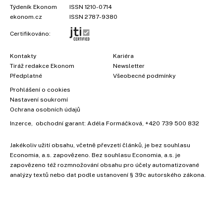
Týdeník Ekonom
ISSN 1210-0714
ekonom.cz
ISSN 2787-9380
Certifikováno:
Kontakty
Kariéra
Tiráž redakce Ekonom
Newsletter
Předplatné
Všeobecné podmínky
Prohlášení o cookies
Nastavení soukromí
Ochrana osobních údajů
Inzerce
, obchodní garant:
Adéla Formáčková
,
+420 739 500 832
Jakékoliv užití obsahu, včetně převzetí článků, je bez souhlasu
Economia, a.s. zapovězeno. Bez souhlasu Economia, a.s. je
zapovězeno též rozmnožování obsahu pro účely automatizované
analýzy textů nebo dat podle ustanovení § 39c autorského zákona.