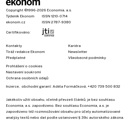
Copyright
©1996-2026
Economia, a.s.
Týdeník Ekonom
ISSN 1210-0714
ekonom.cz
ISSN 2787-9380
Certifikováno:
Kontakty
Kariéra
Tiráž redakce Ekonom
Newsletter
Předplatné
Všeobecné podmínky
Prohlášení o cookies
Nastavení soukromí
Ochrana osobních údajů
Inzerce
, obchodní garant:
Adéla Formáčková
,
+420 739 500 832
Jakékoliv užití obsahu, včetně převzetí článků, je bez souhlasu
Economia, a.s. zapovězeno. Bez souhlasu Economia, a.s. je
zapovězeno též rozmnožování obsahu pro účely automatizované
analýzy textů nebo dat podle ustanovení § 39c autorského zákona.