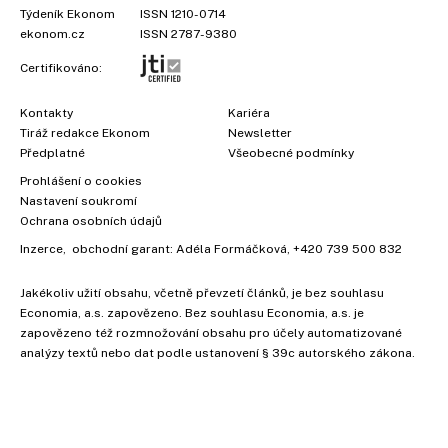
Týdeník Ekonom
ISSN 1210-0714
ekonom.cz
ISSN 2787-9380
Certifikováno:
Kontakty
Kariéra
Tiráž redakce Ekonom
Newsletter
Předplatné
Všeobecné podmínky
Prohlášení o cookies
Nastavení soukromí
Ochrana osobních údajů
Inzerce
, obchodní garant:
Adéla Formáčková
,
+420 739 500 832
Jakékoliv užití obsahu, včetně převzetí článků, je bez souhlasu
Economia, a.s. zapovězeno. Bez souhlasu Economia, a.s. je
zapovězeno též rozmnožování obsahu pro účely automatizované
analýzy textů nebo dat podle ustanovení § 39c autorského zákona.