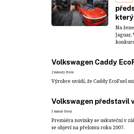
předs
který
Na žene
Jaguar,
konkuro
Volkswagen Caddy EcoFu
2 minuty čtení
Výrobce uvádí, že Caddy EcoFuel sn
Volkswagen představil 
5 minut čtení
Premiéra novinky se uskuteční v zá
se objeví na přelomu roku 2007.