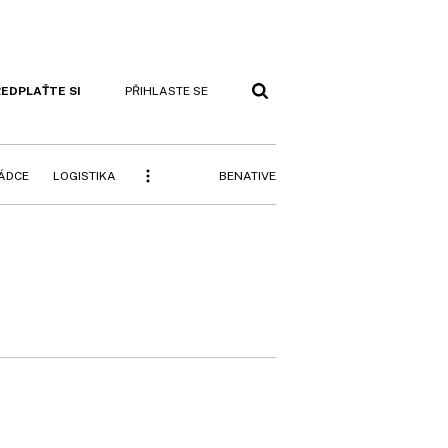
EDPLAŤTE SI
PŘIHLASTE SE
BENATIVE
RÁDCE
LOGISTIKA