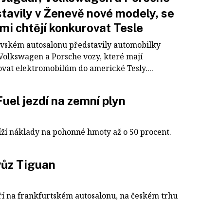
tavily v Ženevě nové modely, se
mi chtějí konkurovat Tesle
vském autosalonu představily automobilky
 Volkswagen a Porsche vozy, které mají
vat elektromobilům do americké Tesly....
el jezdí na zemní plyn
íží náklady na pohonné hmoty až o 50 procent.
vůz Tiguan
ří na frankfurtském autosalonu, na českém trhu