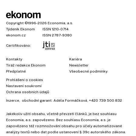
Copyright
©1996-2026
Economia, a.s.
Týdeník Ekonom
ISSN 1210-0714
ekonom.cz
ISSN 2787-9380
Certifikováno:
Kontakty
Kariéra
Tiráž redakce Ekonom
Newsletter
Předplatné
Všeobecné podmínky
Prohlášení o cookies
Nastavení soukromí
Ochrana osobních údajů
Inzerce
, obchodní garant:
Adéla Formáčková
,
+420 739 500 832
Jakékoliv užití obsahu, včetně převzetí článků, je bez souhlasu
Economia, a.s. zapovězeno. Bez souhlasu Economia, a.s. je
zapovězeno též rozmnožování obsahu pro účely automatizované
analýzy textů nebo dat podle ustanovení § 39c autorského zákona.