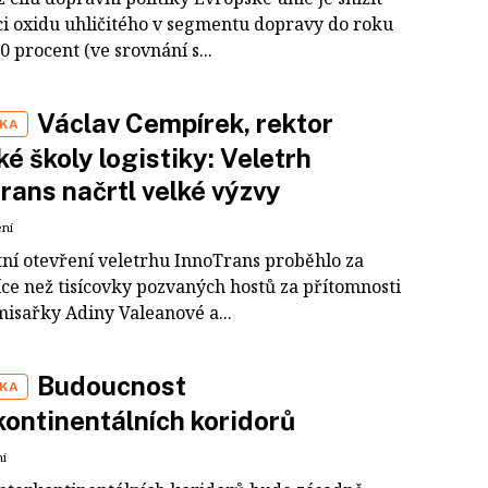
i oxidu uhličitého v segmentu dopravy do roku
0 procent (ve srovnání s...
Václav Cempírek, rektor
IKA
é školy logistiky: Veletrh
rans načrtl velké výzvy
ení
tní otevření veletrhu InnoTrans proběhlo za
íce než tisícovky pozvaných hostů za přítomnosti
isařky Adiny Valeanové a...
Budoucnost
IKA
kontinentálních koridorů
ní