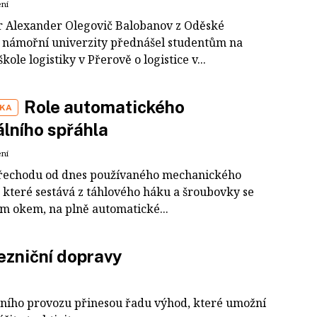
ení
r Alexander Olegovič Balobanov z Oděské
 námořní univerzity přednášel studentům na
kole logistiky v Přerově o logistice v...
Role automatického
IKA
álního spřáhla
ení
řechodu od dnes používaného mechanického
, které sestává z táhlového háku a šroubovky se
m okem, na plně automatické...
lezniční dopravy
ičního provozu přinesou řadu výhod, které umožní