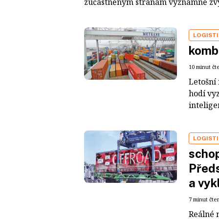
zúčastněným stranám významně zvýši
LOGIST
komb
10 minut čt
Letošní 
hodí vy
intelig
LOGIST
schop
Před
a vyk
7 minut čte
Reálné m