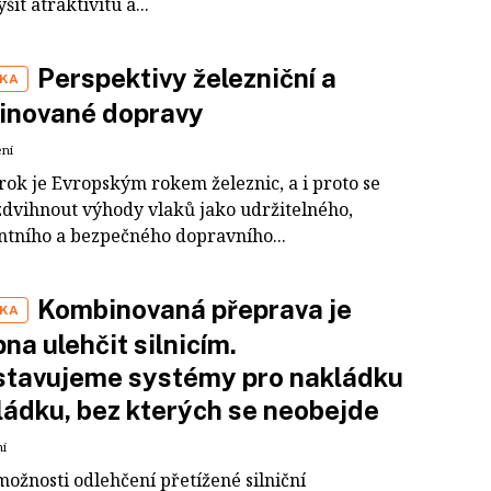
t atraktivitu a...
Perspektivy železniční a
IKA
inované dopravy
ení
rok je Evropským rokem železnic, a i proto se
zdvihnout výhody vlaků jako udržitelného,
entního a bezpečného dopravního...
Kombinovaná přeprava je
IKA
na ulehčit silnicím.
stavujeme systémy pro nakládku
ládku, bez kterých se neobejde
ní
ožnosti odlehčení přetížené silniční