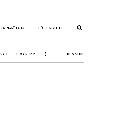
EDPLAŤTE SI
PŘIHLASTE SE
BENATIVE
RÁDCE
LOGISTIKA