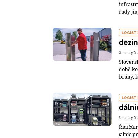
infrast
řady jin
LOGIST
dezin
2 minuty čt
Slovens
době ko
brány, k
LOGIST
dálni
3 minuty čt
Řidičům
silnic p