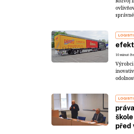
Rozvoj 
ovlivňov
správné
LOGIST
efekt
10 minut čt
Výrobci 
inovativ
odolnost
LOGIST
práva
škole
před 