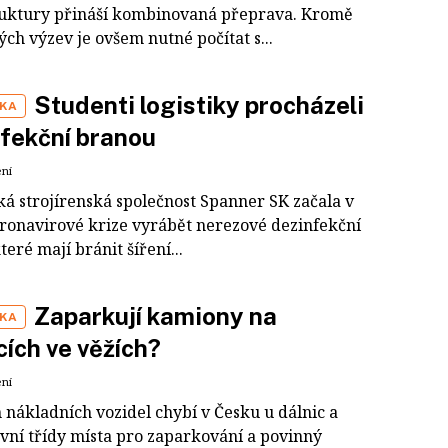
ruktury přináší kombinovaná přeprava. Kromě
ých výzev je ovšem nutné počítat s...
Studenti logistiky procházeli
IKA
fekční branou
ení
ká strojírenská společnost Spanner SK začala v
ronavirové krize vyrábět nerezové dezinfekční
teré mají bránit šíření...
Zaparkují kamiony na
IKA
cích ve věžích?
ení
 nákladních vozidel chybí v Česku u dálnic a
rvní třídy místa pro zaparkování a povinný