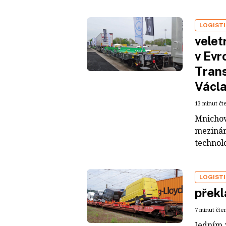
LOGIST
velet
v Evr
Trans
Václ
13 minut čt
Mnichov
mezináro
technolo
LOGIST
přek
7 minut čte
Jedním z