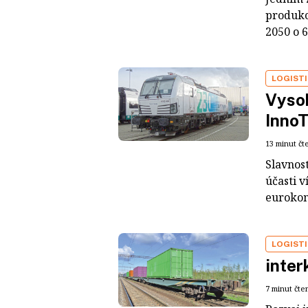
produkc
2050 o 6
LOGIST
Vysok
InnoT
13 minut čt
Slavnos
účasti v
eurokom
LOGIST
inter
7 minut čte