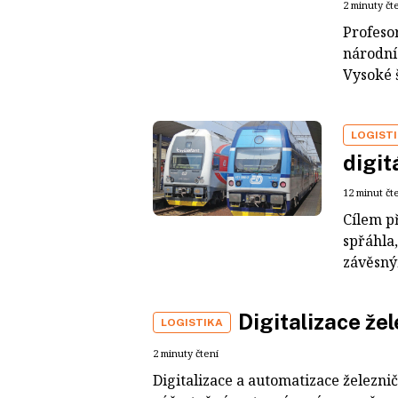
2 minuty čt
Profeso
národní
Vysoké š
LOGIST
digit
12 minut čt
Cílem p
spřáhla
závěsný
Digitalizace že
LOGISTIKA
2 minuty čtení
Digitalizace a automatizace železn