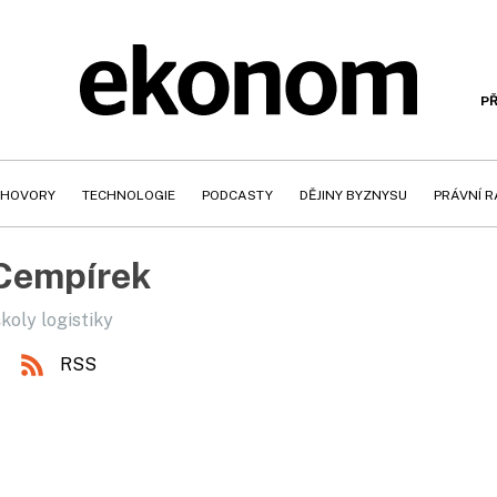
PŘ
HOVORY
TECHNOLOGIE
PODCASTY
DĚJINY BYZNYSU
PRÁVNÍ 
 Cempírek
koly logistiky
RSS