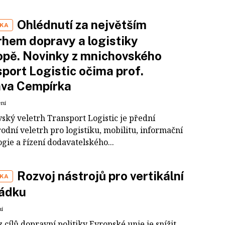
Ohlédnutí za největším
IKA
rhem dopravy a logistiky
opě. Novinky z mnichovského
port Logistic očima prof.
ava Cempírka
ení
ský veletrh Transport Logistic je přední
dní veletrh pro logistiku, mobilitu, informační
gie a řízení dodavatelského...
Rozvoj nástrojů pro vertikální
IKA
ládku
ní
 cílů dopravní politiky Evropské unie je snížit