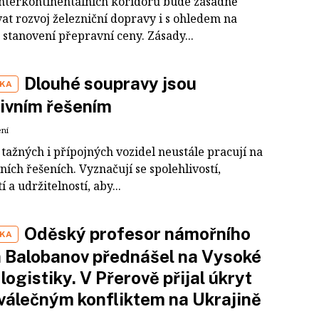
interkontinentálních koridorů bude zásadně
at rozvoj železniční dopravy i s ohledem na
 stanovení přepravní ceny. Zásady...
Dlouhé soupravy jsou
IKA
ivním řešením
ení
tažných i přípojných vozidel neustále pracují na
ních řešeních. Vyznačují se spolehlivostí,
í a udržitelností, aby...
Oděský profesor námořního
IKA
 Balobanov přednášel na Vysoké
 logistiky. V Přerově přijal úkryt
válečným konfliktem na Ukrajině