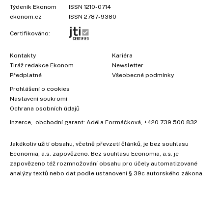
Týdeník Ekonom
ISSN 1210-0714
ekonom.cz
ISSN 2787-9380
Certifikováno:
Kontakty
Kariéra
Tiráž redakce Ekonom
Newsletter
Předplatné
Všeobecné podmínky
Prohlášení o cookies
Nastavení soukromí
Ochrana osobních údajů
Inzerce
, obchodní garant:
Adéla Formáčková
,
+420 739 500 832
Jakékoliv užití obsahu, včetně převzetí článků, je bez souhlasu
Economia, a.s. zapovězeno. Bez souhlasu Economia, a.s. je
zapovězeno též rozmnožování obsahu pro účely automatizované
analýzy textů nebo dat podle ustanovení § 39c autorského zákona.