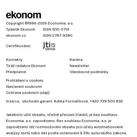
Copyright
©1996-2026
Economia, a.s.
Týdeník Ekonom
ISSN 1210-0714
ekonom.cz
ISSN 2787-9380
Certifikováno:
Kontakty
Kariéra
Tiráž redakce Ekonom
Newsletter
Předplatné
Všeobecné podmínky
Prohlášení o cookies
Nastavení soukromí
Ochrana osobních údajů
Inzerce
, obchodní garant:
Adéla Formáčková
,
+420 739 500 832
Jakékoliv užití obsahu, včetně převzetí článků, je bez souhlasu
Economia, a.s. zapovězeno. Bez souhlasu Economia, a.s. je
zapovězeno též rozmnožování obsahu pro účely automatizované
analýzy textů nebo dat podle ustanovení § 39c autorského zákona.