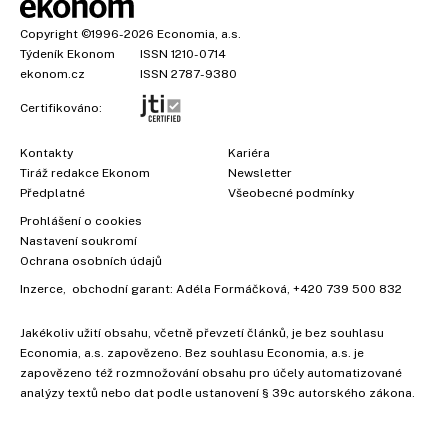
Copyright
©1996-2026
Economia, a.s.
Týdeník Ekonom
ISSN 1210-0714
ekonom.cz
ISSN 2787-9380
Certifikováno:
Kontakty
Kariéra
Tiráž redakce Ekonom
Newsletter
Předplatné
Všeobecné podmínky
Prohlášení o cookies
Nastavení soukromí
Ochrana osobních údajů
Inzerce
, obchodní garant:
Adéla Formáčková
,
+420 739 500 832
Jakékoliv užití obsahu, včetně převzetí článků, je bez souhlasu
Economia, a.s. zapovězeno. Bez souhlasu Economia, a.s. je
zapovězeno též rozmnožování obsahu pro účely automatizované
analýzy textů nebo dat podle ustanovení § 39c autorského zákona.