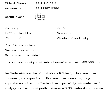
Týdeník Ekonom
ISSN 1210-0714
ekonom.cz
ISSN 2787-9380
Certifikováno:
Kontakty
Kariéra
Tiráž redakce Ekonom
Newsletter
Předplatné
Všeobecné podmínky
Prohlášení o cookies
Nastavení soukromí
Ochrana osobních údajů
Inzerce
, obchodní garant:
Adéla Formáčková
,
+420 739 500 832
Jakékoliv užití obsahu, včetně převzetí článků, je bez souhlasu
Economia, a.s. zapovězeno. Bez souhlasu Economia, a.s. je
zapovězeno též rozmnožování obsahu pro účely automatizované
analýzy textů nebo dat podle ustanovení § 39c autorského zákona.