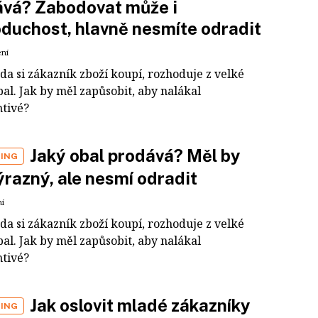
ává? Zabodovat může i
duchost, hlavně nesmíte odradit
ení
da si zákazník zboží koupí, rozhoduje z velké
obal. Jak by měl zapůsobit, aby nalákal
tivé?
Jaký obal prodává? Měl by
ING
ýrazný, ale nesmí odradit
ní
da si zákazník zboží koupí, rozhoduje z velké
obal. Jak by měl zapůsobit, aby nalákal
tivé?
Jak oslovit mladé zákazníky
ING