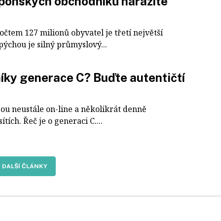
aponských obchodníků narazíte
očtem 127 milionů obyvatel je třetí největší
pýchou je silný průmyslový...
níky generace C? Buďte autentičtí
sou neustále on-line a několikrát denně
ítích. Řeč je o generaci C....
DALŠÍ ČLÁNKY