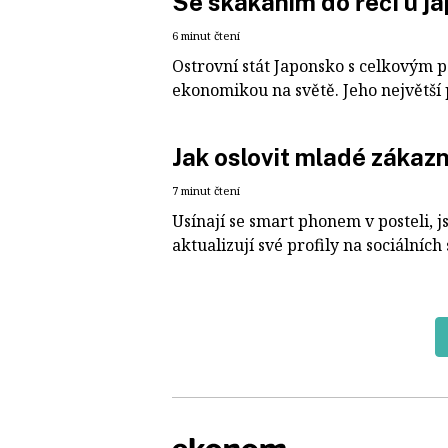
Se skákáním do řeči u j
6 minut čtení
Ostrovní stát Japonsko s celkovým p
ekonomikou na světě. Jeho největší 
Jak oslovit mladé zákaz
7 minut čtení
Usínají se smart phonem v posteli, j
aktualizují své profily na sociálních s