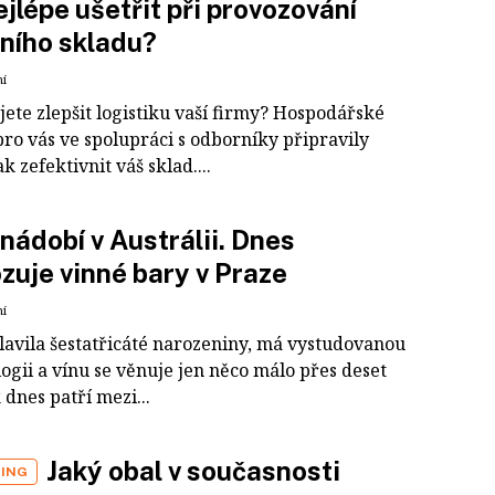
ejlépe ušetřit při provozování
ního skladu?
ní
ete zlepšit logistiku vaší firmy? Hospodářské
pro vás ve spolupráci s odborníky připravily
ak zefektivnit váš sklad....
nádobí v Austrálii. Dnes
zuje vinné bary v Praze
ní
slavila šestatřicáté narozeniny, má vystudovanou
ogii a vínu se věnuje jen něco málo přes deset
k dnes patří mezi...
Jaký obal v současnosti
ING