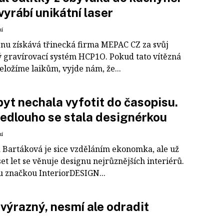
vyrábí unikátní laser
ní
enu získává třinecká firma MEPAC CZ za svůj
ý gravírovací systém HCP1O. Pokud tato vítězná
eložíme laikům, vyjde nám, že...
byt nechala vyfotit do časopisu.
edlouho se stala designérkou
ní
 Bartáková je sice vzděláním ekonomka, ale už
et let se věnuje designu nejrůznějších interiérů.
u značkou InteriorDESIGN...
 výrazný, nesmí ale odradit