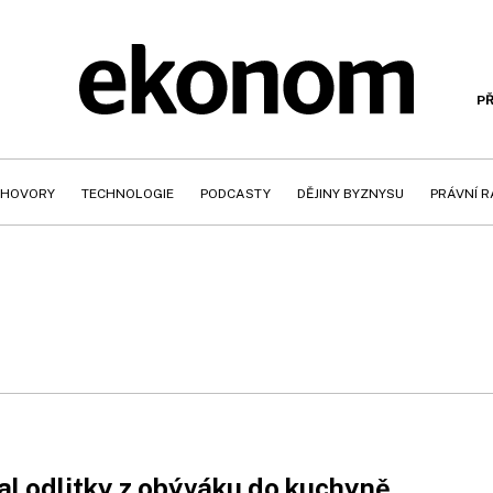
PŘ
HOVORY
TECHNOLOGIE
PODCASTY
DĚJINY BYZNYSU
PRÁVNÍ 
l odlitky z obýváku do kuchyně.