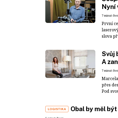
Nyní 
7 minut čte
První c
laserov
slova př
Svůj 
A zan
7 minut čte
Marcela
přes des
Pod svo
Obal by měl být
LOGISTIKA