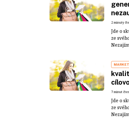
gener
neza
2 minuty čt
Jde o sk
ze svého
Nezajímá
MARKET
kvali
cílov
7 minut čte
Jde o sk
ze svého
Nezajímá