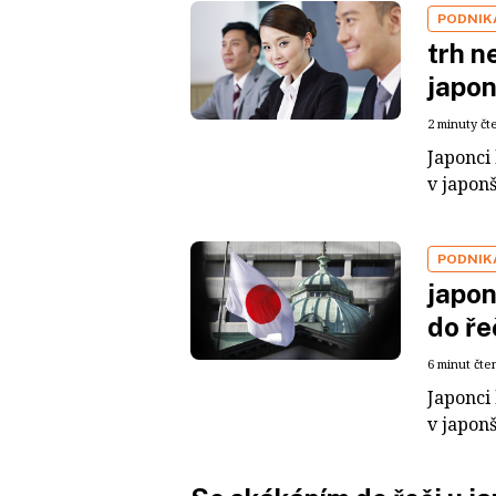
PODNIK
trh n
japo
2 minuty čt
Japonci
v japon
PODNIK
japo
do ře
6 minut čte
Japonci
v japon