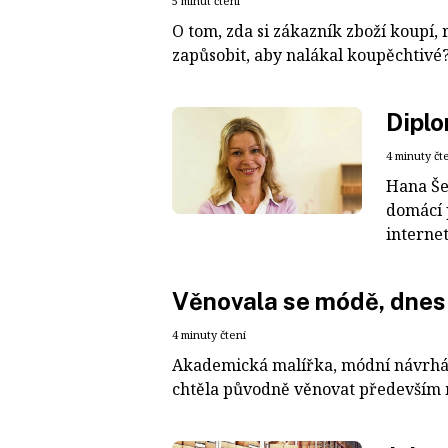
5 minut čtení
O tom, zda si zákazník zboží koupí, r
zapůsobit, aby nalákal koupěchtivé?
Diplo
4 minuty čt
Hana Še
domácí 
internet
Věnovala se módě, dne
4 minuty čtení
Akademická malířka, módní návrhá
chtěla původně věnovat především m