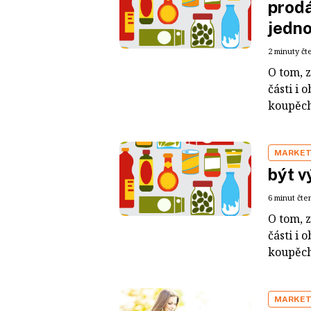
prod
jedno
2 minuty čt
O tom, z
části i 
koupěch
MARKET
být v
6 minut čte
O tom, z
části i 
koupěch
MARKET