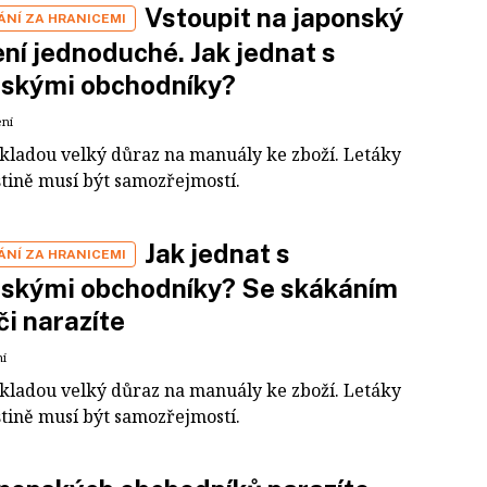
Vstoupit na japonský
ÁNÍ ZA HRANICEMI
ení jednoduché. Jak jednat s
nskými obchodníky?
ení
 kladou velký důraz na manuály ke zboží. Letáky
štině musí být samozřejmostí.
Jak jednat s
ÁNÍ ZA HRANICEMI
nskými obchodníky? Se skákáním
či narazíte
ní
 kladou velký důraz na manuály ke zboží. Letáky
štině musí být samozřejmostí.