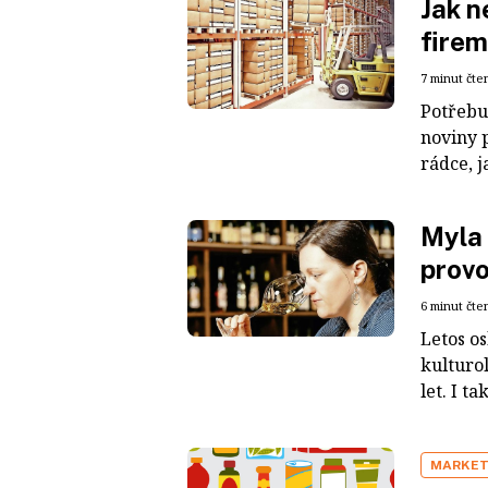
Jak n
firem
7 minut čte
Potřebuj
noviny 
rádce, j
Myla 
provo
6 minut čte
Letos o
kulturol
let. I ta
MARKET