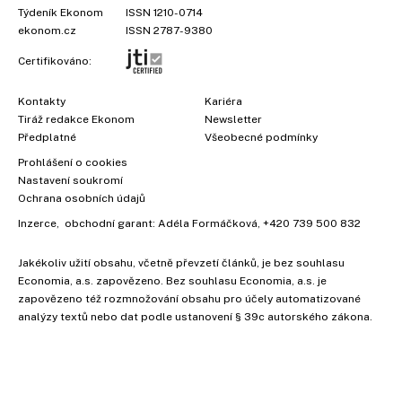
Týdeník Ekonom
ISSN 1210-0714
ekonom.cz
ISSN 2787-9380
Certifikováno:
Kontakty
Kariéra
Tiráž redakce Ekonom
Newsletter
Předplatné
Všeobecné podmínky
Prohlášení o cookies
Nastavení soukromí
Ochrana osobních údajů
Inzerce
, obchodní garant:
Adéla Formáčková
,
+420 739 500 832
Jakékoliv užití obsahu, včetně převzetí článků, je bez souhlasu
Economia, a.s. zapovězeno. Bez souhlasu Economia, a.s. je
zapovězeno též rozmnožování obsahu pro účely automatizované
analýzy textů nebo dat podle ustanovení § 39c autorského zákona.