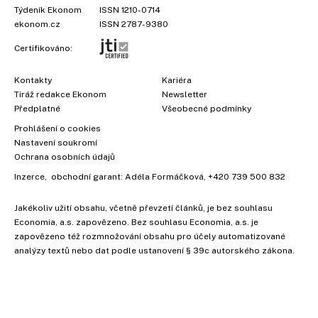
Týdeník Ekonom
ISSN 1210-0714
ekonom.cz
ISSN 2787-9380
Certifikováno:
Kontakty
Kariéra
Tiráž redakce Ekonom
Newsletter
Předplatné
Všeobecné podmínky
Prohlášení o cookies
Nastavení soukromí
Ochrana osobních údajů
Inzerce
, obchodní garant:
Adéla Formáčková
,
+420 739 500 832
Jakékoliv užití obsahu, včetně převzetí článků, je bez souhlasu
Economia, a.s. zapovězeno. Bez souhlasu Economia, a.s. je
zapovězeno též rozmnožování obsahu pro účely automatizované
analýzy textů nebo dat podle ustanovení § 39c autorského zákona.