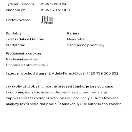
Týdeník Ekonom
ISSN 1210-0714
ekonom.cz
ISSN 2787-9380
Certifikováno:
Kontakty
Kariéra
Tiráž redakce Ekonom
Newsletter
Předplatné
Všeobecné podmínky
Prohlášení o cookies
Nastavení soukromí
Ochrana osobních údajů
Inzerce
, obchodní garant:
Adéla Formáčková
,
+420 739 500 832
Jakékoliv užití obsahu, včetně převzetí článků, je bez souhlasu
Economia, a.s. zapovězeno. Bez souhlasu Economia, a.s. je
zapovězeno též rozmnožování obsahu pro účely automatizované
analýzy textů nebo dat podle ustanovení § 39c autorského zákona.