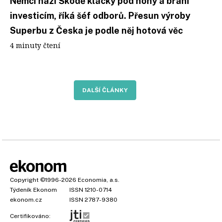
Němci hází Škodě klacky pod nohy a brání
investicím, říká šéf odborů. Přesun výroby
Superbu z Česka je podle něj hotová věc
4 minuty čtení
DALŠÍ ČLÁNKY
Copyright
©1996-2026
Economia, a.s.
Týdeník Ekonom
ISSN 1210-0714
ekonom.cz
ISSN 2787-9380
Certifikováno: