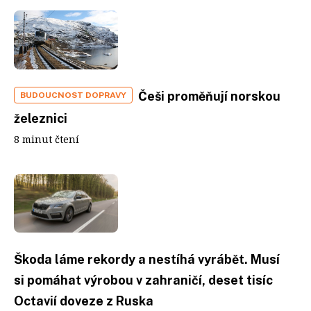
Češi proměňují norskou
BUDOUCNOST DOPRAVY
železnici
8 minut čtení
Škoda láme rekordy a nestíhá vyrábět. Musí
si pomáhat výrobou v zahraničí, deset tisíc
Octavií doveze z Ruska