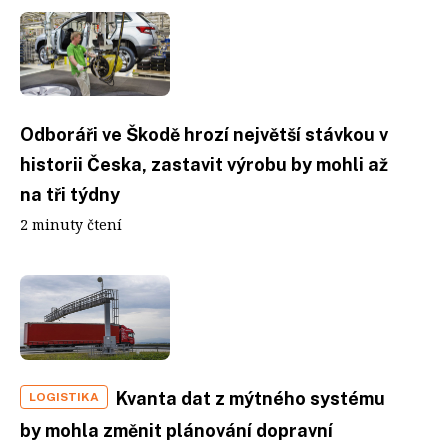
Odboráři ve Škodě hrozí největší stávkou v
historii Česka, zastavit výrobu by mohli až
na tři týdny
2 minuty čtení
Kvanta dat z mýtného systému
LOGISTIKA
by mohla změnit plánování dopravní