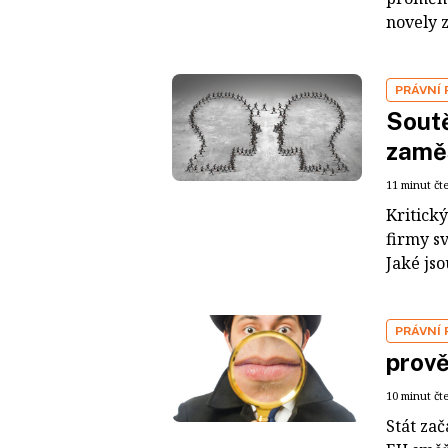
novely 
PRÁVNÍ
Soutě
zamě
11 minut čt
Kritick
firmy sv
Jaké jso
PRÁVNÍ
prově
10 minut čt
Stát za