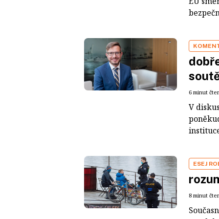
EU směř
bezpečn
KOMENT
dobře
soutě
6 minut čte
V disku
poněkud
instituc
ESEJ R
rozu
8 minut čte
Současné