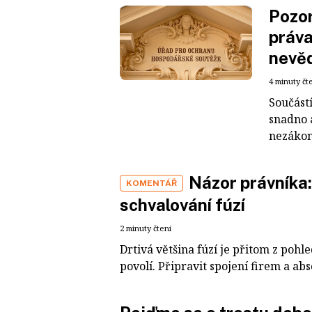
Pozor
práva
nevě
4 minuty čt
Součást
snadno 
nezákono
Názor právníka:
KOMENTÁŘ
schvalování fúzí
2 minuty čtení
Drtivá většina fúzí je přitom z poh
povolí. Připravit spojení firem a abs