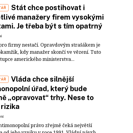
Stát chce postihovat i
TÁŘ
tlivé manažery firem vysokými
ami. Je třeba být s tím opatrný
ní
pro firmy nestačí. Opravdovým strašákem je
okamžik, kdy manažer skončí ve vězení. Tuto
stupce amerického ministerstva...
Vláda chce silnější
TÁŘ
onopolní úřad, který bude
ně „opravovat“ trhy. Nese to
 rizika
ení
ntimonopolní právo zřejmě čeká největší
 od jeho vzniku v roce 1991. Vládní návrh