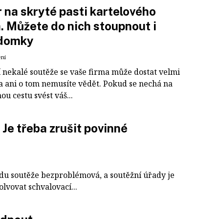
 na skryté pasti kartelového
. Můžete do nich stoupnout i
domky
ení
í nekalé soutěže se vaše firma může dostat velmi
a ani o tom nemusíte vědět. Pokud se nechá na
u cestu svést váš...
 Je třeba zrušit povinné
ledu soutěže bezproblémová, a soutěžní úřady je
olvovat schvalovací...