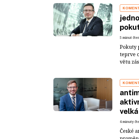
KOMEN
jedno
pokut
5 minut čte
Pokuty 
teprve 
větu zá
KOMEN
antim
aktiv
velká
4 minuty čt
České a
proměna