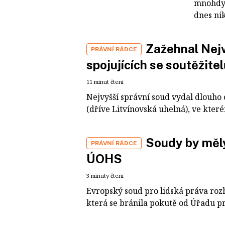
mnohdy n
dnes ni
Zažehnal Nejv
PRÁVNÍ RÁDCE
spojujících se soutěžite
11 minut čtení
Nejvyšší správní soud vydal dlouho
(dříve Litvínovská uhelná), ve které
Soudy by měly
PRÁVNÍ RÁDCE
ÚOHS
3 minuty čtení
Evropský soud pro lidská práva rozh
která se bránila pokutě od Úřadu p