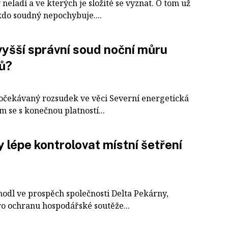
eladí a ve kterých je složité se vyznat. O tom už
kdo soudný nepochybuje....
yšší správní soud noční můru
lů?
 očekávaný rozsudek ve věci Severní energetická
m se s konečnou platností...
 lépe kontrolovat místní šetření
odl ve prospěch společnosti Delta Pekárny,
ro ochranu hospodářské soutěže...