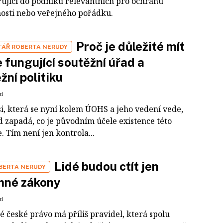
ující do podniků relevantních pro ochranu
osti nebo veřejného pořádku.
Proč je důležité mít
ÁŘ ROBERTA NERUDY
 fungující soutěžní úřad a
žní politiku
ní
si, která se nyní kolem ÚOHS a jeho vedení vede,
 zapadá, co je původním účele existence této
e. Tím není jen kontrola...
Lidé budou ctít jen
OBERTA NERUDY
mné zákony
ní
 české právo má příliš pravidel, která spolu