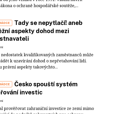
zákona o ochraně hospodářské soutěže,...
Tady se nepytlačí! aneb
 RÁDCE
žní aspekty dohod mezi
stnavateli
ení
ý nedostatek kvalifikovaných zaměstnanců může
ádět k uzavírání dohod o nepřetahování lidí.
u právní aspekty takovýchto...
Česko spouští systém
 RÁDCE
řování investic
ení
čal prověřovat zahraniční investice ze zemí mimo