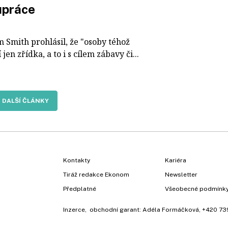
upráce
m Smith prohlásil, že "osoby téhož
en zřídka, a to i s cílem zábavy či...
DALŠÍ ČLÁNKY
Kontakty
Kariéra
Tiráž redakce Ekonom
Newsletter
Předplatné
Všeobecné podmínk
Inzerce
, obchodní garant:
Adéla Formáčková
,
+420 73