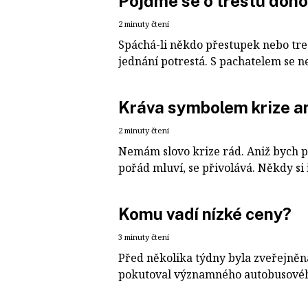
Pojďme se o trestu doh
2 minuty čtení
Spáchá-li někdo přestupek nebo tres
jednání potrestá. S pachatelem se ne
Kráva symbolem krize an
2 minuty čtení
Nemám slovo krize rád. Aniž bych pro
pořád mluví, se přivolává. Někdy si 
Komu vadí nízké ceny?
3 minuty čtení
Před několika týdny byla zveřejněn
pokutoval významného autobusového