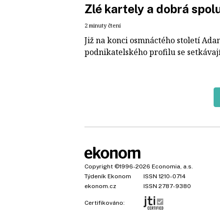
Zlé kartely a dobrá spol
2 minuty čtení
Již na konci osmnáctého století Ada
podnikatelského profilu se setkávají j
Copyright
©1996-2026
Economia, a.s.
Týdeník Ekonom
ISSN 1210-0714
ekonom.cz
ISSN 2787-9380
Certifikováno: