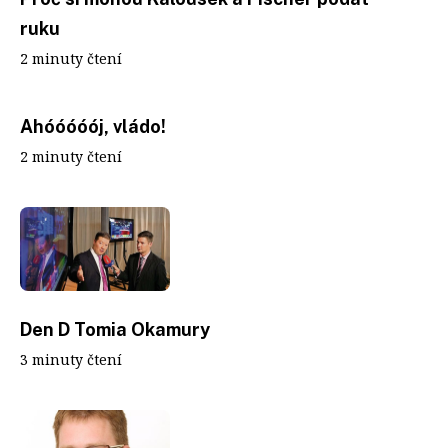
ruku
2 minuty čtení
Ahóóóóój, vládo!
2 minuty čtení
Den D Tomia Okamury
3 minuty čtení