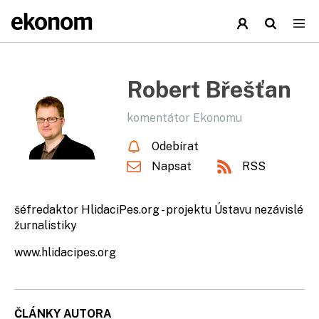
Robert Břešťan
komentátor Ekonomu
Odebírat
Napsat
RSS
šéfredaktor HlidaciPes.org - projektu Ústavu nezávislé
žurnalistiky
www.hlidacipes.org
ČLÁNKY AUTORA