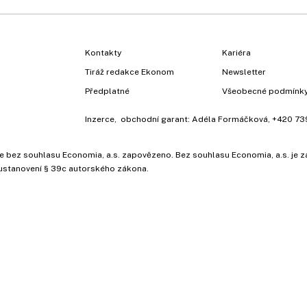
Kontakty
Kariéra
Tiráž redakce Ekonom
Newsletter
Předplatné
Všeobecné podmínk
Inzerce
, obchodní garant:
Adéla Formáčková
,
+420 73
ů, je bez souhlasu Economia, a.s. zapovězeno. Bez souhlasu Economia, a.s. j
ustanovení § 39c autorského zákona.