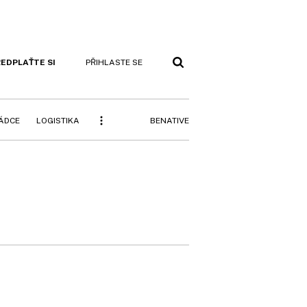
EDPLAŤTE SI
PŘIHLASTE SE
BENATIVE
RÁDCE
LOGISTIKA