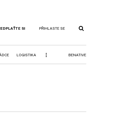
EDPLAŤTE SI
PŘIHLASTE SE
BENATIVE
RÁDCE
LOGISTIKA