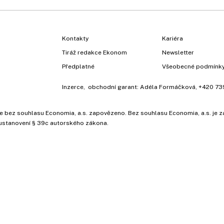
Kontakty
Kariéra
Tiráž redakce Ekonom
Newsletter
Předplatné
Všeobecné podmínk
Inzerce
, obchodní garant:
Adéla Formáčková
,
+420 73
ů, je bez souhlasu Economia, a.s. zapovězeno. Bez souhlasu Economia, a.s. j
ustanovení § 39c autorského zákona.