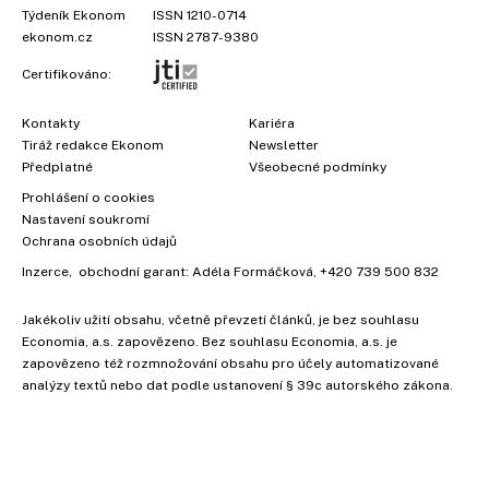
Týdeník Ekonom
ISSN 1210-0714
ekonom.cz
ISSN 2787-9380
Certifikováno:
Kontakty
Kariéra
Tiráž redakce Ekonom
Newsletter
Předplatné
Všeobecné podmínky
Prohlášení o cookies
Nastavení soukromí
Ochrana osobních údajů
Inzerce
, obchodní garant:
Adéla Formáčková
,
+420 739 500 832
Jakékoliv užití obsahu, včetně převzetí článků, je bez souhlasu
Economia, a.s. zapovězeno. Bez souhlasu Economia, a.s. je
zapovězeno též rozmnožování obsahu pro účely automatizované
analýzy textů nebo dat podle ustanovení § 39c autorského zákona.