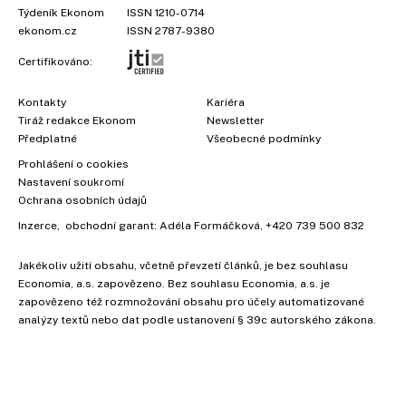
Týdeník Ekonom
ISSN 1210-0714
ekonom.cz
ISSN 2787-9380
Certifikováno:
Kontakty
Kariéra
Tiráž redakce Ekonom
Newsletter
Předplatné
Všeobecné podmínky
Prohlášení o cookies
Nastavení soukromí
Ochrana osobních údajů
Inzerce
, obchodní garant:
Adéla Formáčková
,
+420 739 500 832
Jakékoliv užití obsahu, včetně převzetí článků, je bez souhlasu
Economia, a.s. zapovězeno. Bez souhlasu Economia, a.s. je
zapovězeno též rozmnožování obsahu pro účely automatizované
analýzy textů nebo dat podle ustanovení § 39c autorského zákona.