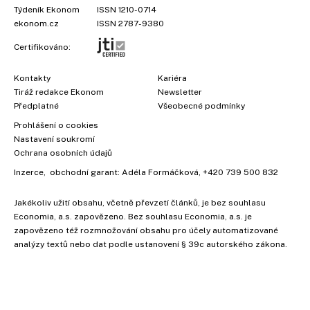
Týdeník Ekonom
ISSN 1210-0714
ekonom.cz
ISSN 2787-9380
Certifikováno:
Kontakty
Kariéra
Tiráž redakce Ekonom
Newsletter
Předplatné
Všeobecné podmínky
Prohlášení o cookies
Nastavení soukromí
Ochrana osobních údajů
Inzerce
, obchodní garant:
Adéla Formáčková
,
+420 739 500 832
Jakékoliv užití obsahu, včetně převzetí článků, je bez souhlasu
Economia, a.s. zapovězeno. Bez souhlasu Economia, a.s. je
zapovězeno též rozmnožování obsahu pro účely automatizované
analýzy textů nebo dat podle ustanovení § 39c autorského zákona.