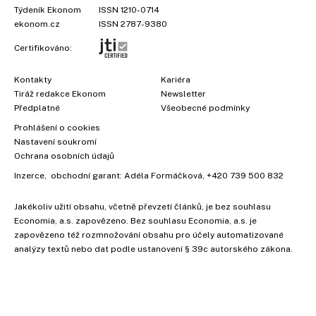
Týdeník Ekonom
ISSN 1210-0714
ekonom.cz
ISSN 2787-9380
Certifikováno:
Kontakty
Kariéra
Tiráž redakce Ekonom
Newsletter
Předplatné
Všeobecné podmínky
Prohlášení o cookies
Nastavení soukromí
Ochrana osobních údajů
Inzerce
, obchodní garant:
Adéla Formáčková
,
+420 739 500 832
Jakékoliv užití obsahu, včetně převzetí článků, je bez souhlasu
Economia, a.s. zapovězeno. Bez souhlasu Economia, a.s. je
zapovězeno též rozmnožování obsahu pro účely automatizované
analýzy textů nebo dat podle ustanovení § 39c autorského zákona.