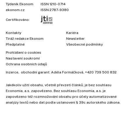
Týdeník Ekonom
ISSN 1210-0714
ekonom.cz
ISSN 2787-9380
Certifikováno:
Kontakty
Kariéra
Tiráž redakce Ekonom
Newsletter
Předplatné
Všeobecné podmínky
Prohlášení o cookies
Nastavení soukromí
Ochrana osobních údajů
Inzerce
, obchodní garant:
Adéla Formáčková
,
+420 739 500 832
Jakékoliv užití obsahu, včetně převzetí článků, je bez souhlasu
Economia, a.s. zapovězeno. Bez souhlasu Economia, a.s. je
zapovězeno též rozmnožování obsahu pro účely automatizované
analýzy textů nebo dat podle ustanovení § 39c autorského zákona.